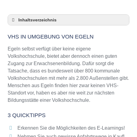
Inhaltsverzeichnis
VHS in Umgebung von Egeln
VHS IN UMGEBUNG VON EGELN
3 Quicktipps
Checkliste: VHS-Kurse rund um Egeln finden
Egeln selbst verfügt über keine eigene
Keine VHS in Egeln
Volkshochschule, bietet aber dennoch einen guten
Zugang zur Erwachsenenbildung. Dafür sorgt die
Online-Kurse: Pro und Contra
Tatsache, dass es bundesweit über 800 kommunale
Online-Kurse als alternative Angebote zu
Volkshochschulen mit mehr als 2.800 Außenstellen gibt.
VHS-Kursen
Menschen aus Egeln finden hier zwar keinen VHS-
Die VHS als Inbegriff der Erwachsenenbildung
Standort vor, haben es aber nie weit zur nächsten
Das bundesweite Netzwerk der
Bildungsstätte einer Volkshochschule.
Volkshochschulen
Abendschulen rund um Egeln
3 QUICKTIPPS
Checkliste: So erkennen Sie gute
Bildungsangebote der VHS
Erkennen Sie die Möglichkeiten des E-Learnings!
Nehmen Sie auch gewisse Anfahrtswege in Kauf!