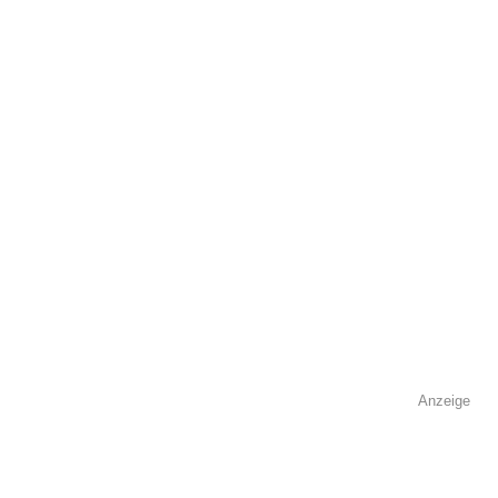
Name
*
E-Mail
*
Name der Volkshochschule
*
Anzeige