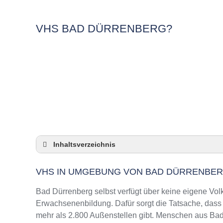
VHS BAD DÜRRENBERG?
Inhaltsverzeichnis
VHS in Umgebung von Bad Dürrenberg
VHS IN UMGEBUNG VON BAD DÜRRENBE
3 Quicktipps
Checkliste: VHS-Kurse rund um Bad Dürrenbe
Bad Dürrenberg selbst verfügt über keine eigene Vo
Keine VHS in Bad Dürrenberg
Erwachsenenbildung. Dafür sorgt die Tatsache, das
mehr als 2.800 Außenstellen gibt. Menschen aus Bad
Online-Kurse: Pro und Contra