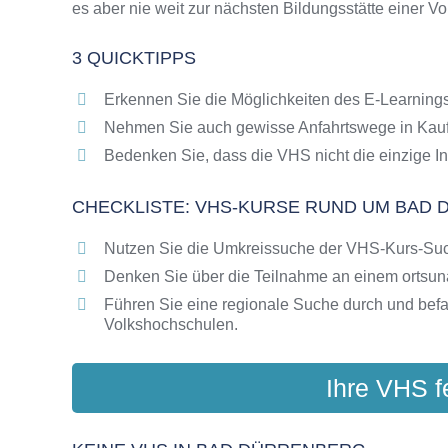
es aber nie weit zur nächsten Bildungsstätte einer V
Online-Kurse als alternative Angebote zu VH
Die VHS als Inbegriff der Erwachsenenbildun
3 QUICKTIPPS
Das bundesweite Netzwerk der Volkshochsc
Abendschulen rund um Bad Dürrenberg
Erkennen Sie die Möglichkeiten des E-Learnings
Checkliste: So erkennen Sie gute Bildungsa
Nehmen Sie auch gewisse Anfahrtswege in Kauf
Bedenken Sie, dass die VHS nicht die einzige In
CHECKLISTE: VHS-KURSE RUND UM BAD
Nutzen Sie die Umkreissuche der VHS-Kurs-Su
Denken Sie über die Teilnahme an einem ortsu
Führen Sie eine regionale Suche durch und bef
Volkshochschulen.
Ihre VHS f