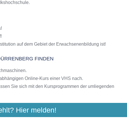
olkshochschule.
S-Kursen
g
hulen
!
ngebote der VHS
!
stitution auf dem Gebiet der Erwachsenenbildung ist!
 DÜRRENBERG FINDEN
chmaschinen.
nabhängigen Online-Kurs einer VHS nach.
assen Sie sich mit den Kursprogrammen der umliegenden
ehlt? Hier melden!