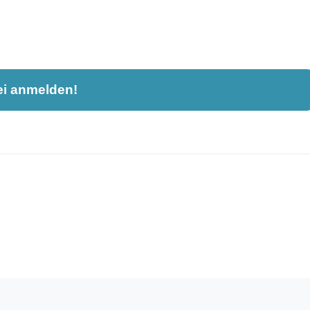
ei anmelden!
nahme und ist nicht öffentlich sichtbar.