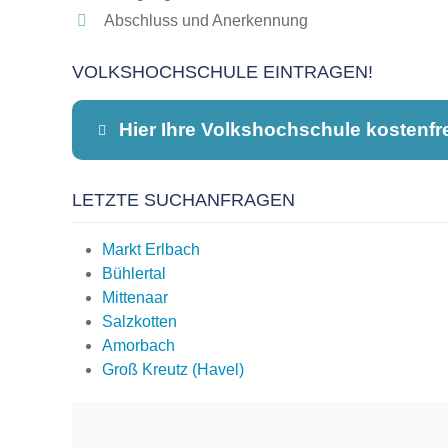
Abschluss und Anerkennung
VOLKSHOCHSCHULE EINTRAGEN!
Hier Ihre Volkshochschule kostenfr
LETZTE SUCHANFRAGEN
Dieser Teil dient lediglich zur Kontaktauf
Markt Erlbach
Bühlertal
Mittenaar
Name
*
Salzkotten
Amorbach
Groß Kreutz (Havel)
E-Mail
*