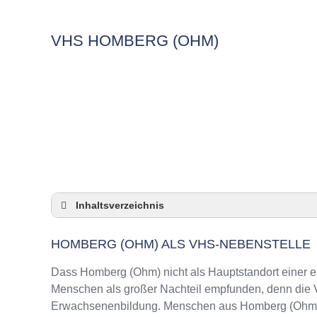
VHS HOMBERG (OHM)
Inhaltsverzeichnis
Homberg (Ohm) als VHS-Nebenstelle
HOMBERG (OHM) ALS VHS-NEBENSTELLE
Checkliste: So zeigt die VHS in Homberg (O
3 Tipps für Interessierte aus Homberg (Ohm)
Dass Homberg (Ohm) nicht als Hauptstandort einer ei
VHS Homberg (Ohm) Kurse und Umgebung
Menschen als großer Nachteil empfunden, denn die VH
Erwachsenenbildung. Menschen aus Homberg (Ohm) mü
VHS Homberg (Ohm) – Öffnungszeiten und T