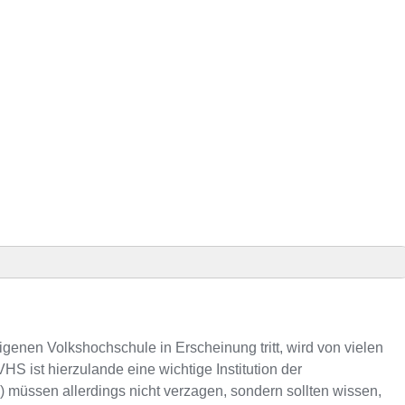
hm) Präsenz
 an VHS-Kursen
genen Volkshochschule in Erscheinung tritt, wird von vielen
S ist hierzulande eine wichtige Institution der
ssen allerdings nicht verzagen, sondern sollten wissen,
elefonnummer