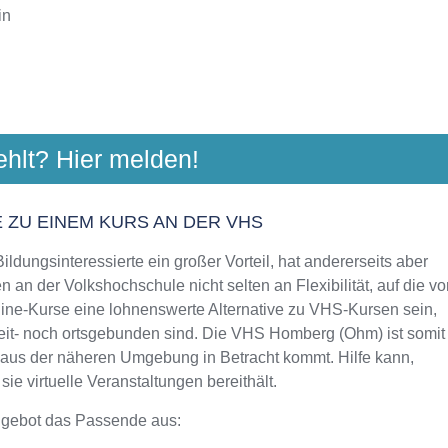
in
ULE VOGELSBERGKREIS
ehlt? Hier melden!
ggarten 6, 36304 Alsfeld
Aktualisiert: August 2021
 ZU EINEM KURS AN DER VHS
ldungsinteressierte ein großer Vorteil, hat andererseits aber
 an der Volkshochschule nicht selten an Flexibilität, auf die vo
line-Kurse eine lohnenswerte Alternative zu VHS-Kursen sein,
zeit- noch ortsgebunden sind. Die VHS Homberg (Ohm) ist somit
n aus der näheren Umgebung in Betracht kommt. Hilfe kann,
e virtuelle Veranstaltungen bereithält.
ngebot das Passende aus: