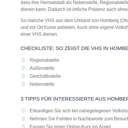
dass ihre Heimatstadt als Nebenstelle, Regionalstel
Online-Kurse – Alternative Angebote zu eine
dienen kann. Dadurch ist örtliche Präsenz auch ohn
Top-Kurse an der Abendschule Homberg (Oh
Weiterbildung in Homberg (Ohm)
So manche VHS aus dem Umland von Homberg (Ohm) k
und vor Ort Kurse anbieten. Auch ohne eigene Volk
VHS Homberg (Ohm) Programm 2025 / 2026
einer VHS dienen.
CHECKLISTE: SO ZEIGT DIE VHS IN HOM
Regionalstelle
Außenstelle
Geschäftsstelle
Nebenstelle
3 TIPPS FÜR INTERESSIERTE AUS HOMBE
Erkundigen Sie sich bei nahegelegenen Volksh
Nehmen Sie Fahrten in Nachbarorte zum Besuch
Fassen Sie einen Online-Kurs ins Auge!