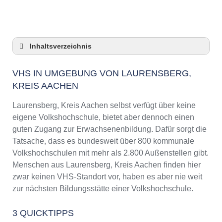
Inhaltsverzeichnis
VHS in Umgebung von Laurensberg, Kreis
Aachen
VHS IN UMGEBUNG VON LAURENSBERG,
KREIS AACHEN
3 Quicktipps
Checkliste: VHS-Kurse rund um Laurensberg,
Laurensberg, Kreis Aachen selbst verfügt über keine
Kreis Aachen finden
eigene Volkshochschule, bietet aber dennoch einen
Keine VHS in Laurensberg, Kreis Aachen
guten Zugang zur Erwachsenenbildung. Dafür sorgt die
Online-Kurse: Pro und Contra
Tatsache, dass es bundesweit über 800 kommunale
Online-Kurse als alternative Angebote zu
Volkshochschulen mit mehr als 2.800 Außenstellen gibt.
VHS-Kursen
Menschen aus Laurensberg, Kreis Aachen finden hier
Die VHS als Inbegriff der Erwachsenenbildung
zwar keinen VHS-Standort vor, haben es aber nie weit
Das bundesweite Netzwerk der
zur nächsten Bildungsstätte einer Volkshochschule.
Volkshochschulen
Abendschulen rund um Laurensberg, Kreis
3 QUICKTIPPS
Aachen