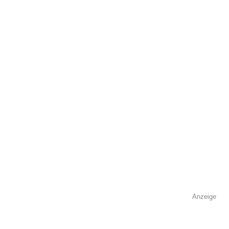
öffentlich sichtbar.
Name
*
E-Mail
*
Name der Volkshochschule
*
Anzeige