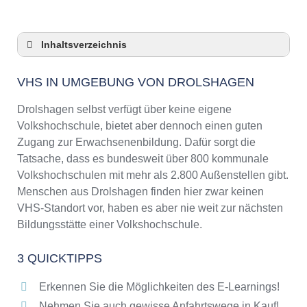
Inhaltsverzeichnis
VHS in Umgebung von Drolshagen
VHS IN UMGEBUNG VON DROLSHAGEN
3 Quicktipps
Checkliste: VHS-Kurse rund um Drolshagen
Drolshagen selbst verfügt über keine eigene
finden
Volkshochschule, bietet aber dennoch einen guten
Keine VHS in Drolshagen
Zugang zur Erwachsenenbildung. Dafür sorgt die
Online-Kurse: Pro und Contra
Tatsache, dass es bundesweit über 800 kommunale
Volkshochschulen mit mehr als 2.800 Außenstellen gibt.
Online-Kurse als alternative Angebote zu
VHS-Kursen
Menschen aus Drolshagen finden hier zwar keinen
VHS-Standort vor, haben es aber nie weit zur nächsten
Die VHS als Inbegriff der Erwachsenenbildung
Bildungsstätte einer Volkshochschule.
Das bundesweite Netzwerk der
Volkshochschulen
3 QUICKTIPPS
Abendschulen rund um Drolshagen
Checkliste: So erkennen Sie gute
Erkennen Sie die Möglichkeiten des E-Learnings!
Bildungsangebote der VHS
Nehmen Sie auch gewisse Anfahrtswege in Kauf!