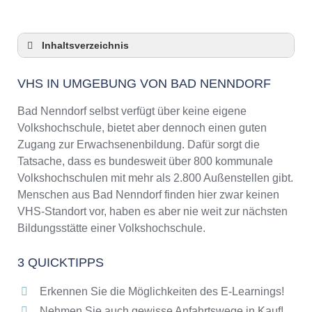
Inhaltsverzeichnis
VHS in Umgebung von Bad Nenndorf
VHS IN UMGEBUNG VON BAD NENNDORF
3 Quicktipps
Checkliste: VHS-Kurse rund um Bad Nenndorf
Bad Nenndorf selbst verfügt über keine eigene
finden
Volkshochschule, bietet aber dennoch einen guten
Keine VHS in Bad Nenndorf
Zugang zur Erwachsenenbildung. Dafür sorgt die
Online-Kurse: Pro und Contra
Tatsache, dass es bundesweit über 800 kommunale
Volkshochschulen mit mehr als 2.800 Außenstellen gibt.
Online-Kurse als alternative Angebote zu
VHS-Kursen
Menschen aus Bad Nenndorf finden hier zwar keinen
VHS-Standort vor, haben es aber nie weit zur nächsten
Die VHS als Inbegriff der Erwachsenenbildung
Bildungsstätte einer Volkshochschule.
Das bundesweite Netzwerk der
Volkshochschulen
3 QUICKTIPPS
Abendschulen rund um Bad Nenndorf
Checkliste: So erkennen Sie gute
Erkennen Sie die Möglichkeiten des E-Learnings!
Bildungsangebote der VHS
Nehmen Sie auch gewisse Anfahrtswege in Kauf!