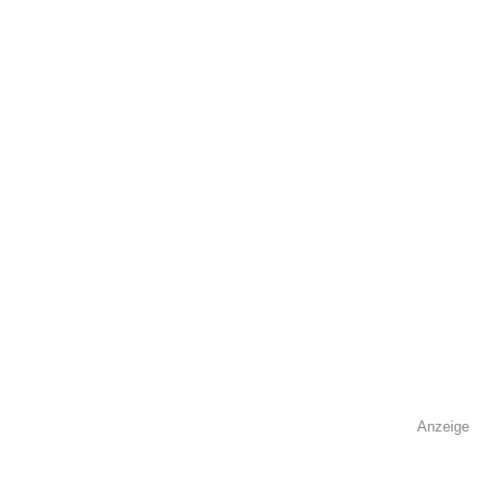
öffentlich sichtbar.
Name
*
E-Mail
*
Name der Volkshochschule
*
Anzeige