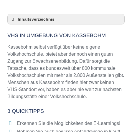
Inhaltsverzeichnis
VHS in Umgebung von Kassebohm
VHS IN UMGEBUNG VON KASSEBOHM
3 Quicktipps
Checkliste: VHS-Kurse rund um Kassebohm
Kassebohm selbst verfügt über keine eigene
finden
Volkshochschule, bietet aber dennoch einen guten
Keine VHS in Kassebohm
Zugang zur Erwachsenenbildung. Dafür sorgt die
Online-Kurse: Pro und Contra
Tatsache, dass es bundesweit über 800 kommunale
Volkshochschulen mit mehr als 2.800 Außenstellen gibt.
Online-Kurse als alternative Angebote zu
VHS-Kursen
Menschen aus Kassebohm finden hier zwar keinen
VHS-Standort vor, haben es aber nie weit zur nächsten
Die VHS als Inbegriff der Erwachsenenbildung
Bildungsstätte einer Volkshochschule.
Das bundesweite Netzwerk der
Volkshochschulen
3 QUICKTIPPS
Abendschulen rund um Kassebohm
Checkliste: So erkennen Sie gute
Erkennen Sie die Möglichkeiten des E-Learnings!
Bildungsangebote der VHS
Nehmen Sie auch gewisse Anfahrtswege in Kauf!