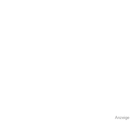
öffentlich sichtbar.
Name
*
E-Mail
*
Name der Volkshochschule
*
Anzeige