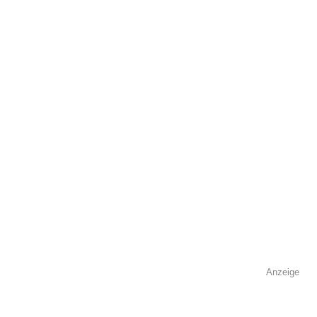
öffentlich sichtbar.
Name
*
E-Mail
*
Name der Volkshochschule
*
Anzeige