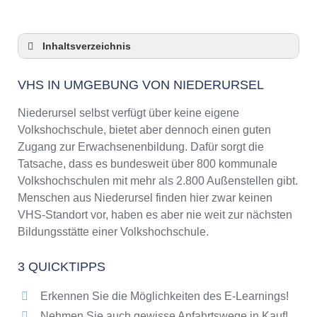
Inhaltsverzeichnis
VHS in Umgebung von Niederursel
VHS IN UMGEBUNG VON NIEDERURSEL
3 Quicktipps
Checkliste: VHS-Kurse rund um Niederursel
Niederursel selbst verfügt über keine eigene
finden
Volkshochschule, bietet aber dennoch einen guten
Keine VHS in Niederursel
Zugang zur Erwachsenenbildung. Dafür sorgt die
Online-Kurse: Pro und Contra
Tatsache, dass es bundesweit über 800 kommunale
Volkshochschulen mit mehr als 2.800 Außenstellen gibt.
Online-Kurse als alternative Angebote zu
VHS-Kursen
Menschen aus Niederursel finden hier zwar keinen
VHS-Standort vor, haben es aber nie weit zur nächsten
Die VHS als Inbegriff der Erwachsenenbildung
Bildungsstätte einer Volkshochschule.
Das bundesweite Netzwerk der
Volkshochschulen
3 QUICKTIPPS
Abendschulen rund um Niederursel
Checkliste: So erkennen Sie gute
Erkennen Sie die Möglichkeiten des E-Learnings!
Bildungsangebote der VHS
Nehmen Sie auch gewisse Anfahrtswege in Kauf!