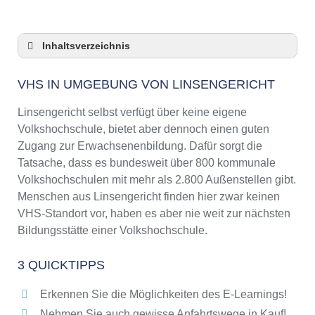
Inhaltsverzeichnis
VHS in Umgebung von Linsengericht
VHS IN UMGEBUNG VON LINSENGERICHT
3 Quicktipps
Checkliste: VHS-Kurse rund um Linsengericht
Linsengericht selbst verfügt über keine eigene
finden
Volkshochschule, bietet aber dennoch einen guten
Keine VHS in Linsengericht
Zugang zur Erwachsenenbildung. Dafür sorgt die
Online-Kurse: Pro und Contra
Tatsache, dass es bundesweit über 800 kommunale
Volkshochschulen mit mehr als 2.800 Außenstellen gibt.
Online-Kurse als alternative Angebote zu
VHS-Kursen
Menschen aus Linsengericht finden hier zwar keinen
VHS-Standort vor, haben es aber nie weit zur nächsten
Die VHS als Inbegriff der Erwachsenenbildung
Bildungsstätte einer Volkshochschule.
Das bundesweite Netzwerk der
Volkshochschulen
3 QUICKTIPPS
Abendschulen rund um Linsengericht
Checkliste: So erkennen Sie gute
Erkennen Sie die Möglichkeiten des E-Learnings!
Bildungsangebote der VHS
Nehmen Sie auch gewisse Anfahrtswege in Kauf!