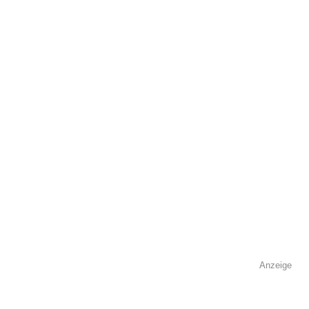
öffentlich sichtbar.
Name
*
E-Mail
*
Name der Volkshochschule
*
Anzeige