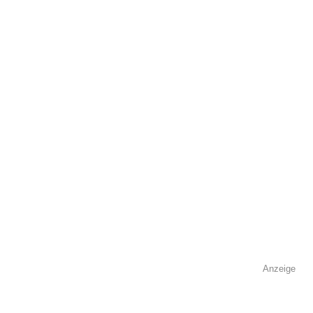
öffentlich sichtbar.
Name
*
E-Mail
*
Name der Volkshochschule
*
Anzeige