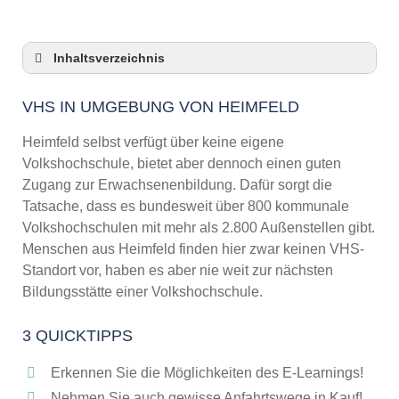
Inhaltsverzeichnis
VHS in Umgebung von Heimfeld
VHS IN UMGEBUNG VON HEIMFELD
3 Quicktipps
Checkliste: VHS-Kurse rund um Heimfeld
Heimfeld selbst verfügt über keine eigene
finden
Volkshochschule, bietet aber dennoch einen guten
Keine VHS in Heimfeld
Zugang zur Erwachsenenbildung. Dafür sorgt die
Online-Kurse: Pro und Contra
Tatsache, dass es bundesweit über 800 kommunale
Volkshochschulen mit mehr als 2.800 Außenstellen gibt.
Online-Kurse als alternative Angebote zu
VHS-Kursen
Menschen aus Heimfeld finden hier zwar keinen VHS-
Standort vor, haben es aber nie weit zur nächsten
Die VHS als Inbegriff der Erwachsenenbildung
Bildungsstätte einer Volkshochschule.
Das bundesweite Netzwerk der
Volkshochschulen
3 QUICKTIPPS
Abendschulen rund um Heimfeld
Checkliste: So erkennen Sie gute
Erkennen Sie die Möglichkeiten des E-Learnings!
Bildungsangebote der VHS
Nehmen Sie auch gewisse Anfahrtswege in Kauf!