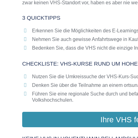
zwar keinen VHS-Standort vor, haben es aber nie wei
Online-Kurse als alternative Angebote zu VH
Die VHS als Inbegriff der Erwachsenenbildun
3 QUICKTIPPS
Das bundesweite Netzwerk der Volkshochsc
Abendschulen rund um Hohenthann bei Lands
Erkennen Sie die Möglichkeiten des E-Learnings
Checkliste: So erkennen Sie gute Bildungsa
Nehmen Sie auch gewisse Anfahrtswege in Kauf
Bedenken Sie, dass die VHS nicht die einzige In
CHECKLISTE: VHS-KURSE RUND UM HOHEN
Nutzen Sie die Umkreissuche der VHS-Kurs-Su
Denken Sie über die Teilnahme an einem ortsu
Führen Sie eine regionale Suche durch und bef
Volkshochschulen.
Ihre VHS f