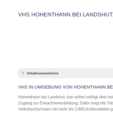
VHS HOHENTHANN BEI LANDSHUT,
Inhaltsverzeichnis
VHS in Umgebung von Hohenthann bei Landsh
VHS IN UMGEBUNG VON HOHENTHANN BEI
3 Quicktipps
Checkliste: VHS-Kurse rund um Hohenthann be
Hohenthann bei Landshut, Isar selbst verfügt über k
Keine VHS in Hohenthann bei Landshut, Isar
Zugang zur Erwachsenenbildung. Dafür sorgt die Ta
Volkshochschulen mit mehr als 2.800 Außenstellen g
Online-Kurse: Pro und Contra