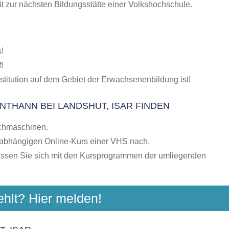
t zur nächsten Bildungsstätte einer Volkshochschule.
S-Kursen
g
hulen
hut, Isar
!
ngebote der VHS
!
stitution auf dem Gebiet der Erwachsenenbildung ist!
THANN BEI LANDSHUT, ISAR FINDEN
chmaschinen.
nabhängigen Online-Kurs einer VHS nach.
assen Sie sich mit den Kursprogrammen der umliegenden
ehlt? Hier melden!