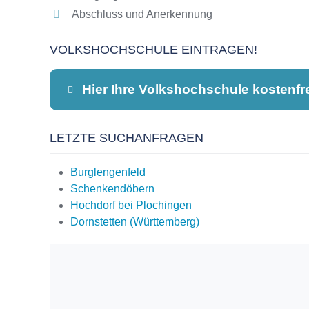
Abschluss und Anerkennung
VOLKSHOCHSCHULE EINTRAGEN!
Hier Ihre Volkshochschule kostenfr
LETZTE SUCHANFRAGEN
Dieser Teil dient lediglich zur Kontaktauf
Burglengenfeld
Schenkendöbern
Hochdorf bei Plochingen
Name
*
Dornstetten (Württemberg)
E-Mail
*