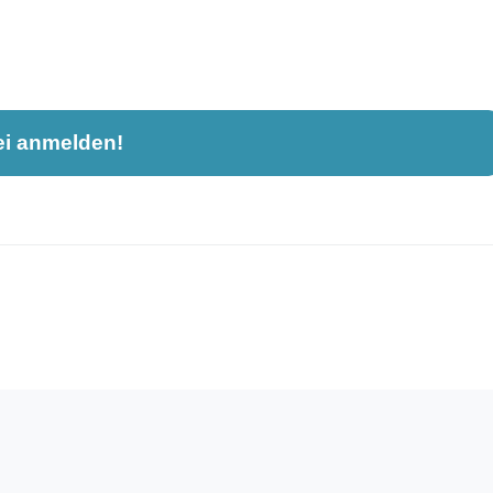
ei anmelden!
nahme und ist nicht öffentlich sichtbar.