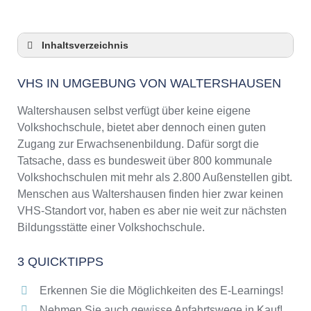
Inhaltsverzeichnis
VHS in Umgebung von Waltershausen
VHS IN UMGEBUNG VON WALTERSHAUSEN
3 Quicktipps
Checkliste: VHS-Kurse rund um
Waltershausen selbst verfügt über keine eigene
Waltershausen finden
Volkshochschule, bietet aber dennoch einen guten
Keine VHS in Waltershausen
Zugang zur Erwachsenenbildung. Dafür sorgt die
Online-Kurse: Pro und Contra
Tatsache, dass es bundesweit über 800 kommunale
Volkshochschulen mit mehr als 2.800 Außenstellen gibt.
Online-Kurse als alternative Angebote zu
VHS-Kursen
Menschen aus Waltershausen finden hier zwar keinen
VHS-Standort vor, haben es aber nie weit zur nächsten
Die VHS als Inbegriff der Erwachsenenbildung
Bildungsstätte einer Volkshochschule.
Das bundesweite Netzwerk der
Volkshochschulen
3 QUICKTIPPS
Abendschulen rund um Waltershausen
Checkliste: So erkennen Sie gute
Erkennen Sie die Möglichkeiten des E-Learnings!
Bildungsangebote der VHS
Nehmen Sie auch gewisse Anfahrtswege in Kauf!