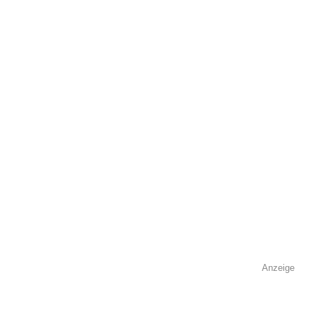
öffentlich sichtbar.
Name
*
E-Mail
*
Name der Volkshochschule
*
Anzeige