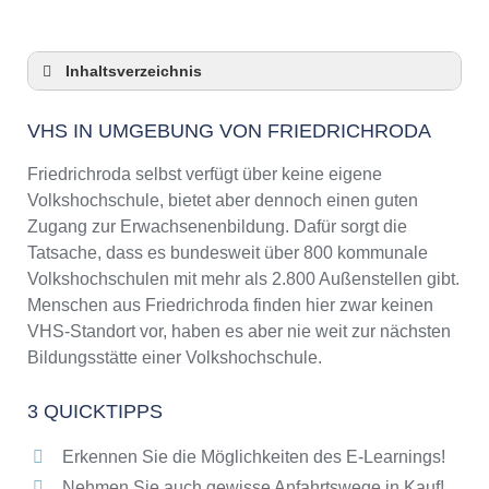
Inhaltsverzeichnis
VHS in Umgebung von Friedrichroda
VHS IN UMGEBUNG VON FRIEDRICHRODA
3 Quicktipps
Checkliste: VHS-Kurse rund um Friedrichroda
Friedrichroda selbst verfügt über keine eigene
finden
Volkshochschule, bietet aber dennoch einen guten
Keine VHS in Friedrichroda
Zugang zur Erwachsenenbildung. Dafür sorgt die
Online-Kurse: Pro und Contra
Tatsache, dass es bundesweit über 800 kommunale
Volkshochschulen mit mehr als 2.800 Außenstellen gibt.
Online-Kurse als alternative Angebote zu
VHS-Kursen
Menschen aus Friedrichroda finden hier zwar keinen
VHS-Standort vor, haben es aber nie weit zur nächsten
Die VHS als Inbegriff der Erwachsenenbildung
Bildungsstätte einer Volkshochschule.
Das bundesweite Netzwerk der
Volkshochschulen
3 QUICKTIPPS
Abendschulen rund um Friedrichroda
Checkliste: So erkennen Sie gute
Erkennen Sie die Möglichkeiten des E-Learnings!
Bildungsangebote der VHS
Nehmen Sie auch gewisse Anfahrtswege in Kauf!