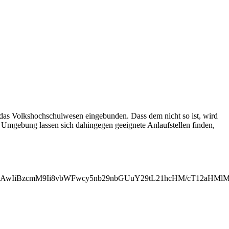
 das Volkshochschulwesen eingebunden. Dass dem nicht so ist, wird
n Umgebung lassen sich dahingegen geeignete Anlaufstellen finden,
jAwIiBzcmM9Ii8vbWFwcy5nb29nbGUuY29tL21hcHM/cT12aHMl