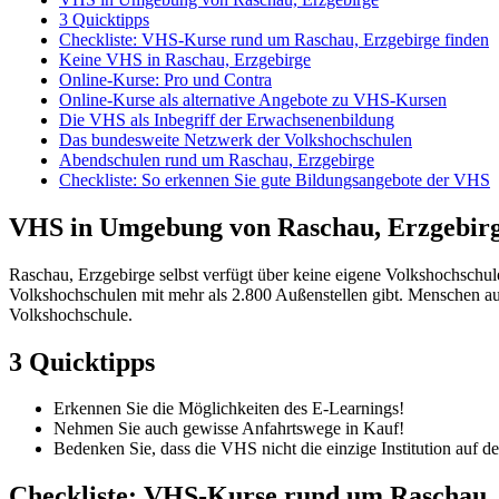
3 Quicktipps
Checkliste: VHS-Kurse rund um Raschau, Erzgebirge finden
Keine VHS in Raschau, Erzgebirge
Online-Kurse: Pro und Contra
Online-Kurse als alternative Angebote zu VHS-Kursen
Die VHS als Inbegriff der Erwachsenenbildung
Das bundesweite Netzwerk der Volkshochschulen
Abendschulen rund um Raschau, Erzgebirge
Checkliste: So erkennen Sie gute Bildungsangebote der VHS
VHS in Umgebung von Raschau, Erzgebir
Raschau, Erzgebirge selbst verfügt über keine eigene Volkshochschu
Volkshochschulen mit mehr als 2.800 Außenstellen gibt. Menschen aus
Volkshochschule.
3 Quicktipps
Erkennen Sie die Möglichkeiten des E-Learnings!
Nehmen Sie auch gewisse Anfahrtswege in Kauf!
Bedenken Sie, dass die VHS nicht die einzige Institution auf 
Checkliste: VHS-Kurse rund um Raschau, 