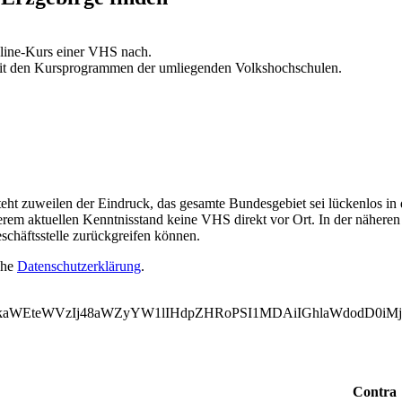
line-Kurs einer VHS nach.
 mit den Kursprogrammen der umliegenden Volkshochschulen.
teht zuweilen der Eindruck, das gesamte Bundesgebiet sei lückenlos in
nserem aktuellen Kenntnisstand keine VHS direkt vor Ort. In der nähere
schäftsstelle zurückgreifen können.
ehe
Datenschutzerklärung
.
VkaWEteWVzIj48aWZyYW1lIHdpZHRoPSI1MDAiIGhlaWdodD0iM
Contra