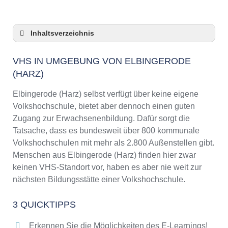
Inhaltsverzeichnis
VHS in Umgebung von Elbingerode (Harz)
VHS IN UMGEBUNG VON ELBINGERODE
3 Quicktipps
(HARZ)
Checkliste: VHS-Kurse rund um Elbingerode
(Harz) finden
Elbingerode (Harz) selbst verfügt über keine eigene
Keine VHS in Elbingerode (Harz)
Volkshochschule, bietet aber dennoch einen guten
Online-Kurse: Pro und Contra
Zugang zur Erwachsenenbildung. Dafür sorgt die
Online-Kurse als alternative Angebote zu
Tatsache, dass es bundesweit über 800 kommunale
VHS-Kursen
Volkshochschulen mit mehr als 2.800 Außenstellen gibt.
Die VHS als Inbegriff der Erwachsenenbildung
Menschen aus Elbingerode (Harz) finden hier zwar
keinen VHS-Standort vor, haben es aber nie weit zur
Das bundesweite Netzwerk der
Volkshochschulen
nächsten Bildungsstätte einer Volkshochschule.
Abendschulen rund um Elbingerode (Harz)
3 QUICKTIPPS
Checkliste: So erkennen Sie gute
Bildungsangebote der VHS
Erkennen Sie die Möglichkeiten des E-Learnings!