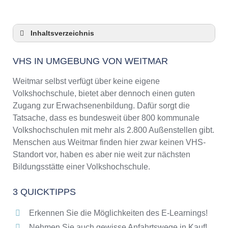
Inhaltsverzeichnis
VHS in Umgebung von Weitmar
VHS IN UMGEBUNG VON WEITMAR
3 Quicktipps
Checkliste: VHS-Kurse rund um Weitmar
Weitmar selbst verfügt über keine eigene
finden
Volkshochschule, bietet aber dennoch einen guten
Keine VHS in Weitmar
Zugang zur Erwachsenenbildung. Dafür sorgt die
Online-Kurse: Pro und Contra
Tatsache, dass es bundesweit über 800 kommunale
Volkshochschulen mit mehr als 2.800 Außenstellen gibt.
Online-Kurse als alternative Angebote zu
VHS-Kursen
Menschen aus Weitmar finden hier zwar keinen VHS-
Standort vor, haben es aber nie weit zur nächsten
Die VHS als Inbegriff der Erwachsenenbildung
Bildungsstätte einer Volkshochschule.
Das bundesweite Netzwerk der
Volkshochschulen
3 QUICKTIPPS
Abendschulen rund um Weitmar
Checkliste: So erkennen Sie gute
Erkennen Sie die Möglichkeiten des E-Learnings!
Bildungsangebote der VHS
Nehmen Sie auch gewisse Anfahrtswege in Kauf!