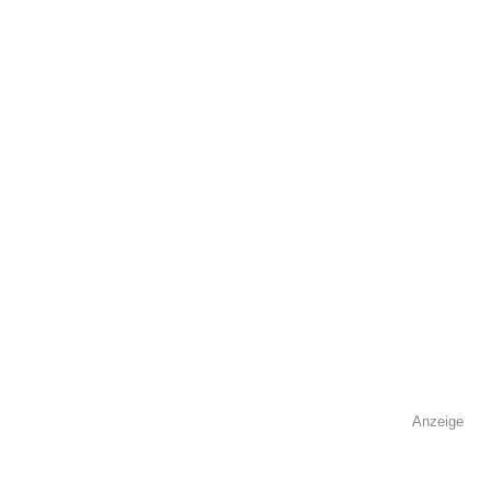
öffentlich sichtbar.
Name
*
E-Mail
*
Name der Volkshochschule
*
Anzeige