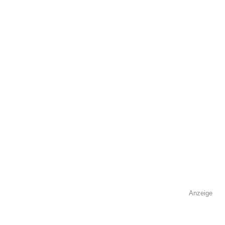
öffentlich sichtbar.
Name
*
E-Mail
*
Name der Volkshochschule
*
Anzeige