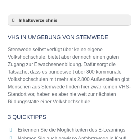
Inhaltsverzeichnis
VHS in Umgebung von Stemwede
VHS IN UMGEBUNG VON STEMWEDE
3 Quicktipps
Checkliste: VHS-Kurse rund um Stemwede
Stemwede selbst verfügt über keine eigene
finden
Volkshochschule, bietet aber dennoch einen guten
Keine VHS in Stemwede
Zugang zur Erwachsenenbildung. Dafür sorgt die
Online-Kurse: Pro und Contra
Tatsache, dass es bundesweit über 800 kommunale
Volkshochschulen mit mehr als 2.800 Außenstellen gibt.
Online-Kurse als alternative Angebote zu
VHS-Kursen
Menschen aus Stemwede finden hier zwar keinen VHS-
Standort vor, haben es aber nie weit zur nächsten
Die VHS als Inbegriff der Erwachsenenbildung
Bildungsstätte einer Volkshochschule.
Das bundesweite Netzwerk der
Volkshochschulen
3 QUICKTIPPS
Abendschulen rund um Stemwede
Checkliste: So erkennen Sie gute
Erkennen Sie die Möglichkeiten des E-Learnings!
Bildungsangebote der VHS
Nehmen Sie auch gewisse Anfahrtswege in Kauf!