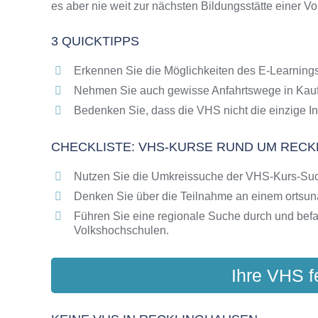
es aber nie weit zur nächsten Bildungsstätte einer V
Online-Kurse als alternative Angebote zu VH
Die VHS als Inbegriff der Erwachsenenbildun
3 QUICKTIPPS
Das bundesweite Netzwerk der Volkshochsc
Abendschulen rund um Recklinghausen
Erkennen Sie die Möglichkeiten des E-Learnings
Checkliste: So erkennen Sie gute Bildungsa
Nehmen Sie auch gewisse Anfahrtswege in Kauf
Bedenken Sie, dass die VHS nicht die einzige In
CHECKLISTE: VHS-KURSE RUND UM RECK
Nutzen Sie die Umkreissuche der VHS-Kurs-Su
Denken Sie über die Teilnahme an einem ortsu
Führen Sie eine regionale Suche durch und bef
Volkshochschulen.
Ihre VHS f