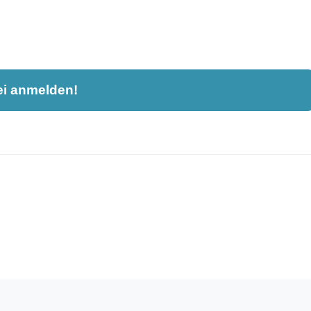
ei anmelden!
nahme und ist nicht öffentlich sichtbar.