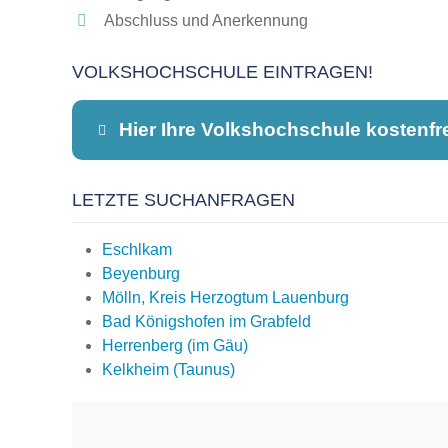
Abschluss und Anerkennung
VOLKSHOCHSCHULE EINTRAGEN!
Hier Ihre Volkshochschule kostenfr
LETZTE SUCHANFRAGEN
Dieser Teil dient lediglich zur Kontaktauf
Eschlkam
Beyenburg
Mölln, Kreis Herzogtum Lauenburg
Name
*
Bad Königshofen im Grabfeld
Herrenberg (im Gäu)
Kelkheim (Taunus)
E-Mail
*