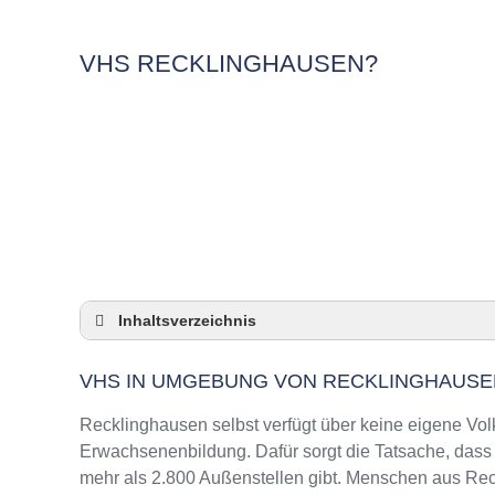
VHS RECKLINGHAUSEN?
Inhaltsverzeichnis
VHS in Umgebung von Recklinghausen
VHS IN UMGEBUNG VON RECKLINGHAUSE
3 Quicktipps
Checkliste: VHS-Kurse rund um Recklinghau
Recklinghausen selbst verfügt über keine eigene Vo
Keine VHS in Recklinghausen
Erwachsenenbildung. Dafür sorgt die Tatsache, das
mehr als 2.800 Außenstellen gibt. Menschen aus Rec
Online-Kurse: Pro und Contra