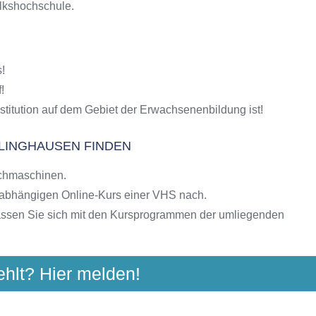
olkshochschule.
S-Kursen
g
hulen
!
ngebote der VHS
!
stitution auf dem Gebiet der Erwachsenenbildung ist!
LINGHAUSEN FINDEN
chmaschinen.
nabhängigen Online-Kurs einer VHS nach.
assen Sie sich mit den Kursprogrammen der umliegenden
ehlt? Hier melden!