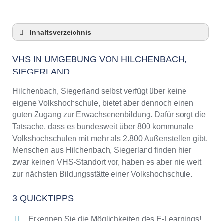
Inhaltsverzeichnis
VHS in Umgebung von Hilchenbach,
Siegerland
VHS IN UMGEBUNG VON HILCHENBACH,
SIEGERLAND
3 Quicktipps
Checkliste: VHS-Kurse rund um Hilchenbach,
Hilchenbach, Siegerland selbst verfügt über keine
Siegerland finden
eigene Volkshochschule, bietet aber dennoch einen
Keine VHS in Hilchenbach, Siegerland
guten Zugang zur Erwachsenenbildung. Dafür sorgt die
Online-Kurse: Pro und Contra
Tatsache, dass es bundesweit über 800 kommunale
Online-Kurse als alternative Angebote zu
Volkshochschulen mit mehr als 2.800 Außenstellen gibt.
VHS-Kursen
Menschen aus Hilchenbach, Siegerland finden hier
Die VHS als Inbegriff der Erwachsenenbildung
zwar keinen VHS-Standort vor, haben es aber nie weit
Das bundesweite Netzwerk der
zur nächsten Bildungsstätte einer Volkshochschule.
Volkshochschulen
Abendschulen rund um Hilchenbach,
3 QUICKTIPPS
Siegerland
Erkennen Sie die Möglichkeiten des E-Learnings!
Checkliste: So erkennen Sie gute