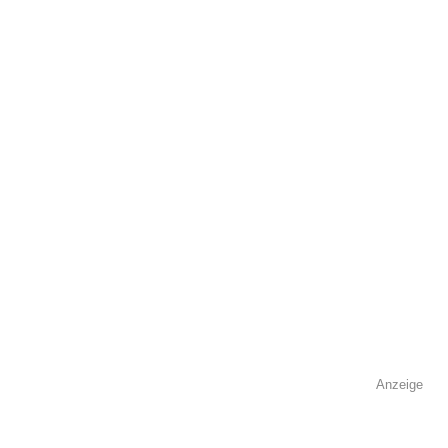
öffentlich sichtbar.
Name
*
E-Mail
*
Name der Volkshochschule
*
Anzeige