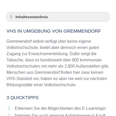
Inhaltsverzeichnis
VHS in Umgebung von Gremmendorf
VHS IN UMGEBUNG VON GREMMENDORF
3 Quicktipps
Checkliste: VHS-Kurse rund um Gremmendorf
Gremmendorf selbst verfügt über keine eigene
finden
Volkshochschule, bietet aber dennoch einen guten
Keine VHS in Gremmendorf
Zugang zur Erwachsenenbildung. Dafür sorgt die
Online-Kurse: Pro und Contra
Tatsache, dass es bundesweit über 800 kommunale
Volkshochschulen mit mehr als 2.800 Außenstellen gibt.
Online-Kurse als alternative Angebote zu
VHS-Kursen
Menschen aus Gremmendorf finden hier zwar keinen
VHS-Standort vor, haben es aber nie weit zur nächsten
Die VHS als Inbegriff der Erwachsenenbildung
Bildungsstätte einer Volkshochschule.
Das bundesweite Netzwerk der
Volkshochschulen
3 QUICKTIPPS
Abendschulen rund um Gremmendorf
Checkliste: So erkennen Sie gute
Erkennen Sie die Möglichkeiten des E-Learnings!
Bildungsangebote der VHS
Nehmen Sie auch gewisse Anfahrtswege in Kauf!