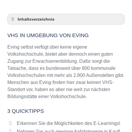
Inhaltsverzeichnis
VHS in Umgebung von Eving
VHS IN UMGEBUNG VON EVING
3 Quicktipps
Checkliste: VHS-Kurse rund um Eving finden
Eving selbst verfügt über keine eigene
Keine VHS in Eving
Volkshochschule, bietet aber dennoch einen guten
Zugang zur Erwachsenenbildung. Dafür sorgt die
Online-Kurse: Pro und Contra
Tatsache, dass es bundesweit über 800 kommunale
Online-Kurse als alternative Angebote zu
Volkshochschulen mit mehr als 2.800 Außenstellen gibt.
VHS-Kursen
Menschen aus Eving finden hier zwar keinen VHS-
Die VHS als Inbegriff der Erwachsenenbildung
Standort vor, haben es aber nie weit zur nächsten
Das bundesweite Netzwerk der
Bildungsstätte einer Volkshochschule.
Volkshochschulen
Abendschulen rund um Eving
3 QUICKTIPPS
Checkliste: So erkennen Sie gute
Bildungsangebote der VHS
Erkennen Sie die Möglichkeiten des E-Learnings!
Nehmen Sie auch gewisse Anfahrtswege in Kauf!