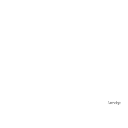
Name
*
E-Mail
*
Name der Volkshochschule
*
Anzeige