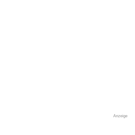
öffentlich sichtbar.
Name
*
E-Mail
*
Name der Volkshochschule
*
Anzeige