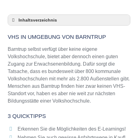
Inhaltsverzeichnis
VHS in Umgebung von Barntrup
VHS IN UMGEBUNG VON BARNTRUP
3 Quicktipps
Checkliste: VHS-Kurse rund um Barntrup
Barntrup selbst verfügt über keine eigene
finden
Volkshochschule, bietet aber dennoch einen guten
Keine VHS in Barntrup
Zugang zur Erwachsenenbildung. Dafür sorgt die
Online-Kurse: Pro und Contra
Tatsache, dass es bundesweit über 800 kommunale
Volkshochschulen mit mehr als 2.800 Außenstellen gibt.
Online-Kurse als alternative Angebote zu
VHS-Kursen
Menschen aus Barntrup finden hier zwar keinen VHS-
Standort vor, haben es aber nie weit zur nächsten
Die VHS als Inbegriff der Erwachsenenbildung
Bildungsstätte einer Volkshochschule.
Das bundesweite Netzwerk der
Volkshochschulen
3 QUICKTIPPS
Abendschulen rund um Barntrup
Checkliste: So erkennen Sie gute
Erkennen Sie die Möglichkeiten des E-Learnings!
Bildungsangebote der VHS
Nehmen Sie auch gewisse Anfahrtswege in Kauf!