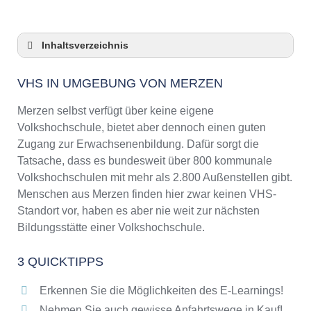
Inhaltsverzeichnis
VHS in Umgebung von Merzen
VHS IN UMGEBUNG VON MERZEN
3 Quicktipps
Checkliste: VHS-Kurse rund um Merzen finden
Merzen selbst verfügt über keine eigene
Keine VHS in Merzen
Volkshochschule, bietet aber dennoch einen guten
Zugang zur Erwachsenenbildung. Dafür sorgt die
Online-Kurse: Pro und Contra
Tatsache, dass es bundesweit über 800 kommunale
Online-Kurse als alternative Angebote zu
Volkshochschulen mit mehr als 2.800 Außenstellen gibt.
VHS-Kursen
Menschen aus Merzen finden hier zwar keinen VHS-
Die VHS als Inbegriff der Erwachsenenbildung
Standort vor, haben es aber nie weit zur nächsten
Das bundesweite Netzwerk der
Bildungsstätte einer Volkshochschule.
Volkshochschulen
Abendschulen rund um Merzen
3 QUICKTIPPS
Checkliste: So erkennen Sie gute
Bildungsangebote der VHS
Erkennen Sie die Möglichkeiten des E-Learnings!
Nehmen Sie auch gewisse Anfahrtswege in Kauf!