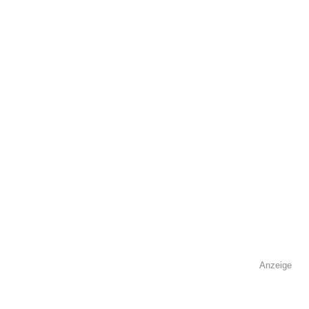
öffentlich sichtbar.
Name
*
E-Mail
*
Name der Volkshochschule
*
Anzeige