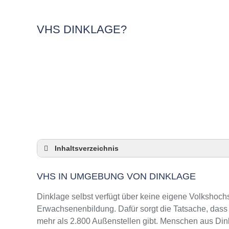
VHS DINKLAGE?
Inhaltsverzeichnis
VHS in Umgebung von Dinklage
VHS IN UMGEBUNG VON DINKLAGE
3 Quicktipps
Checkliste: VHS-Kurse rund um Dinklage fin
Dinklage selbst verfügt über keine eigene Volkshoch
Keine VHS in Dinklage
Erwachsenenbildung. Dafür sorgt die Tatsache, das
mehr als 2.800 Außenstellen gibt. Menschen aus Din
Online-Kurse: Pro und Contra