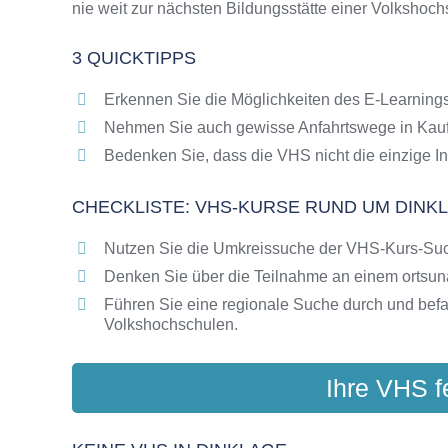
nie weit zur nächsten Bildungsstätte einer Volkshoch
Online-Kurse als alternative Angebote zu VH
Die VHS als Inbegriff der Erwachsenenbildun
3 QUICKTIPPS
Das bundesweite Netzwerk der Volkshochsc
Abendschulen rund um Dinklage
Erkennen Sie die Möglichkeiten des E-Learnings
Checkliste: So erkennen Sie gute Bildungsa
Nehmen Sie auch gewisse Anfahrtswege in Kauf
Bedenken Sie, dass die VHS nicht die einzige In
CHECKLISTE: VHS-KURSE RUND UM DINK
Nutzen Sie die Umkreissuche der VHS-Kurs-Su
Denken Sie über die Teilnahme an einem ortsu
Führen Sie eine regionale Suche durch und bef
Volkshochschulen.
Ihre VHS f