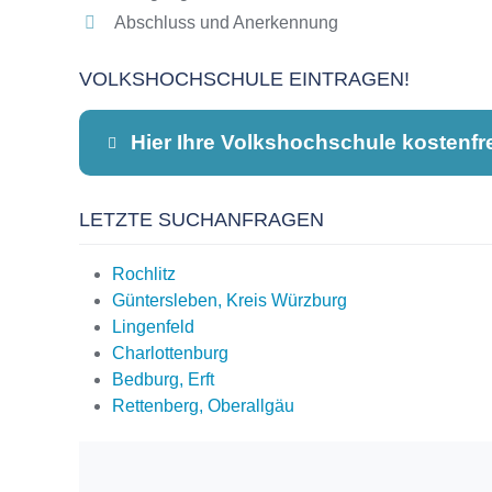
Abschluss und Anerkennung
VOLKSHOCHSCHULE EINTRAGEN!
Hier Ihre Volkshochschule kostenfr
LETZTE SUCHANFRAGEN
Dieser Teil dient lediglich zur Kontaktauf
Rochlitz
Güntersleben, Kreis Würzburg
Lingenfeld
Name
*
Charlottenburg
Bedburg, Erft
Rettenberg, Oberallgäu
E-Mail
*