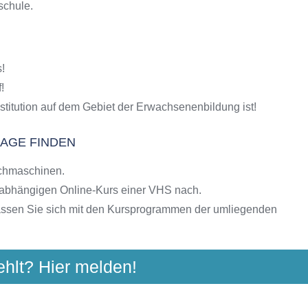
schule.
S-Kursen
g
hulen
!
ngebote der VHS
!
stitution auf dem Gebiet der Erwachsenenbildung ist!
LAGE FINDEN
chmaschinen.
nabhängigen Online-Kurs einer VHS nach.
assen Sie sich mit den Kursprogrammen der umliegenden
ehlt? Hier melden!