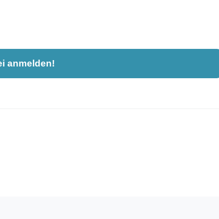
ei anmelden!
nahme und ist nicht öffentlich sichtbar.