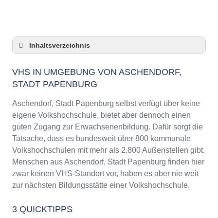
Inhaltsverzeichnis
VHS in Umgebung von Aschendorf, Stadt
Papenburg
VHS IN UMGEBUNG VON ASCHENDORF,
STADT PAPENBURG
3 Quicktipps
Checkliste: VHS-Kurse rund um Aschendorf,
Aschendorf, Stadt Papenburg selbst verfügt über keine
Stadt Papenburg finden
eigene Volkshochschule, bietet aber dennoch einen
Keine VHS in Aschendorf, Stadt Papenburg
guten Zugang zur Erwachsenenbildung. Dafür sorgt die
Online-Kurse: Pro und Contra
Tatsache, dass es bundesweit über 800 kommunale
Online-Kurse als alternative Angebote zu
Volkshochschulen mit mehr als 2.800 Außenstellen gibt.
VHS-Kursen
Menschen aus Aschendorf, Stadt Papenburg finden hier
Die VHS als Inbegriff der Erwachsenenbildung
zwar keinen VHS-Standort vor, haben es aber nie weit
Das bundesweite Netzwerk der
zur nächsten Bildungsstätte einer Volkshochschule.
Volkshochschulen
Abendschulen rund um Aschendorf, Stadt
3 QUICKTIPPS
Papenburg