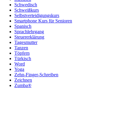
Schwedisch
Schweißkurs
Selbstverteidigungskurs
Smartphone Kurs für Senioren
Spanisch
Sprachlehrgang
Steuererklärung
Tagesmutter
Tanzen
Töpfern
Türkisch
Word
Yoga
Zehn-Finger-Schreiben
Zeichnen
Zumba®