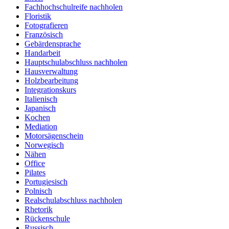
Fachhochschulreife nachholen
Floristik
Fotografieren
Französisch
Gebärdensprache
Handarbeit
Hauptschulabschluss nachholen
Hausverwaltung
Holzbearbeitung
Integrationskurs
Italienisch
Japanisch
Kochen
Mediation
Motorsägenschein
Norwegisch
Nähen
Office
Pilates
Portugiesisch
Polnisch
Realschulabschluss nachholen
Rhetorik
Rückenschule
Russisch