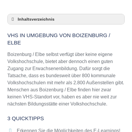
Inhaltsverzeichnis
VHS in Umgebung von Boizenburg / Elbe
VHS IN UMGEBUNG VON BOIZENBURG /
3 Quicktipps
ELBE
Checkliste: VHS-Kurse rund um Boizenburg /
Elbe finden
Boizenburg / Elbe selbst verfügt über keine eigene
Keine VHS in Boizenburg / Elbe
Volkshochschule, bietet aber dennoch einen guten
Online-Kurse: Pro und Contra
Zugang zur Erwachsenenbildung. Dafür sorgt die
Online-Kurse als alternative Angebote zu
Tatsache, dass es bundesweit über 800 kommunale
VHS-Kursen
Volkshochschulen mit mehr als 2.800 Außenstellen gibt.
Die VHS als Inbegriff der Erwachsenenbildung
Menschen aus Boizenburg / Elbe finden hier zwar
keinen VHS-Standort vor, haben es aber nie weit zur
Das bundesweite Netzwerk der
Volkshochschulen
nächsten Bildungsstätte einer Volkshochschule.
Abendschulen rund um Boizenburg / Elbe
3 QUICKTIPPS
Checkliste: So erkennen Sie gute
Bildungsangebote der VHS
Erkennen Sie die Möglichkeiten des E-Learnings!