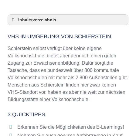
Inhaltsverzeichnis
VHS in Umgebung von Schierstein
VHS IN UMGEBUNG VON SCHIERSTEIN
3 Quicktipps
Checkliste: VHS-Kurse rund um Schierstein
Schierstein selbst verfügt über keine eigene
finden
Volkshochschule, bietet aber dennoch einen guten
Keine VHS in Schierstein
Zugang zur Erwachsenenbildung. Dafür sorgt die
Online-Kurse: Pro und Contra
Tatsache, dass es bundesweit über 800 kommunale
Volkshochschulen mit mehr als 2.800 Außenstellen gibt.
Online-Kurse als alternative Angebote zu
VHS-Kursen
Menschen aus Schierstein finden hier zwar keinen
VHS-Standort vor, haben es aber nie weit zur nächsten
Die VHS als Inbegriff der Erwachsenenbildung
Bildungsstätte einer Volkshochschule.
Das bundesweite Netzwerk der
Volkshochschulen
3 QUICKTIPPS
Abendschulen rund um Schierstein
Checkliste: So erkennen Sie gute
Erkennen Sie die Möglichkeiten des E-Learnings!
Bildungsangebote der VHS
Nehmen Sie auch gewisse Anfahrtswege in Kauf!