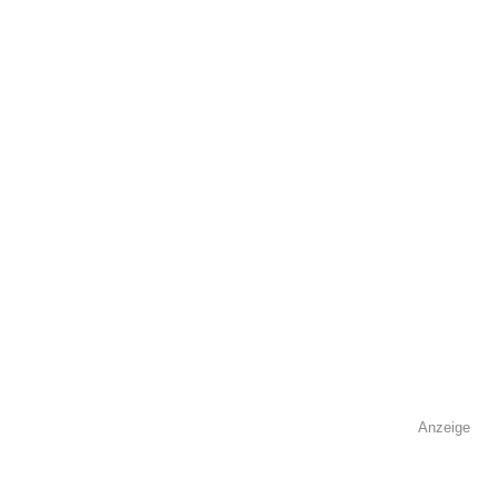
öffentlich sichtbar.
Name
*
E-Mail
*
Name der Volkshochschule
*
Anzeige