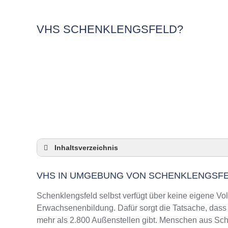
VHS SCHENKLENGSFELD?
Inhaltsverzeichnis
VHS in Umgebung von Schenklengsfeld
VHS IN UMGEBUNG VON SCHENKLENGSF
3 Quicktipps
Checkliste: VHS-Kurse rund um Schenklengsf
Schenklengsfeld selbst verfügt über keine eigene Vo
Keine VHS in Schenklengsfeld
Erwachsenenbildung. Dafür sorgt die Tatsache, das
mehr als 2.800 Außenstellen gibt. Menschen aus Sch
Online-Kurse: Pro und Contra