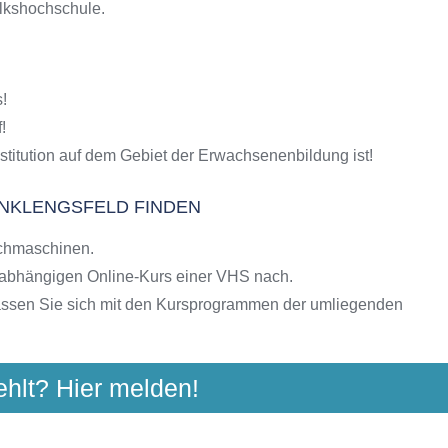
olkshochschule.
S-Kursen
g
hulen
!
ngebote der VHS
!
stitution auf dem Gebiet der Erwachsenenbildung ist!
ENKLENGSFELD FINDEN
chmaschinen.
nabhängigen Online-Kurs einer VHS nach.
assen Sie sich mit den Kursprogrammen der umliegenden
ehlt? Hier melden!