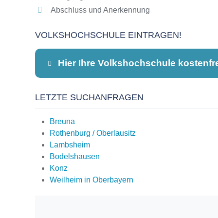
Abschluss und Anerkennung
VOLKSHOCHSCHULE EINTRAGEN!
Hier Ihre Volkshochschule kostenfr
LETZTE SUCHANFRAGEN
Dieser Teil dient lediglich zur Kontaktauf
Breuna
Rothenburg / Oberlausitz
Lambsheim
Name
*
Bodelshausen
Konz
Weilheim in Oberbayern
E-Mail
*