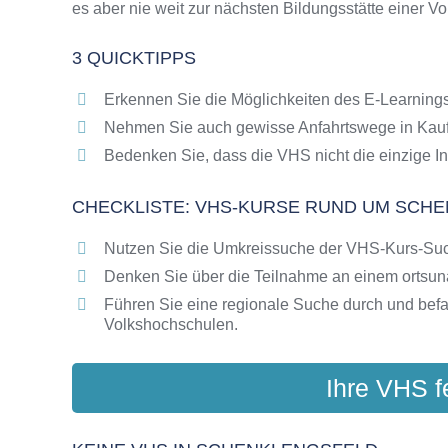
es aber nie weit zur nächsten Bildungsstätte einer V
Online-Kurse als alternative Angebote zu VH
Die VHS als Inbegriff der Erwachsenenbildun
3 QUICKTIPPS
Das bundesweite Netzwerk der Volkshochsc
Abendschulen rund um Schenklengsfeld
Erkennen Sie die Möglichkeiten des E-Learnings
Checkliste: So erkennen Sie gute Bildungsa
Nehmen Sie auch gewisse Anfahrtswege in Kauf
Bedenken Sie, dass die VHS nicht die einzige In
CHECKLISTE: VHS-KURSE RUND UM SCH
Nutzen Sie die Umkreissuche der VHS-Kurs-Su
Denken Sie über die Teilnahme an einem ortsu
Führen Sie eine regionale Suche durch und bef
Volkshochschulen.
Ihre VHS f