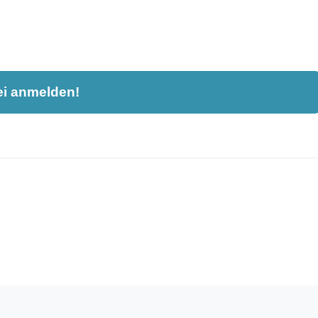
ei anmelden!
nahme und ist nicht öffentlich sichtbar.