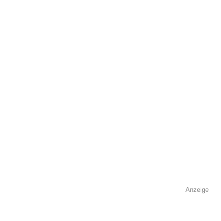
öffentlich sichtbar.
Name
*
E-Mail
*
Name der Volkshochschule
*
Anzeige