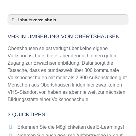
Inhaltsverzeichnis
VHS in Umgebung von Obertshausen
VHS IN UMGEBUNG VON OBERTSHAUSEN
3 Quicktipps
Checkliste: VHS-Kurse rund um Obertshausen
Obertshausen selbst verfügt über keine eigene
finden
Volkshochschule, bietet aber dennoch einen guten
Keine VHS in Obertshausen
Zugang zur Erwachsenenbildung. Dafür sorgt die
Online-Kurse: Pro und Contra
Tatsache, dass es bundesweit über 800 kommunale
Volkshochschulen mit mehr als 2.800 Außenstellen gibt.
Online-Kurse als alternative Angebote zu
VHS-Kursen
Menschen aus Obertshausen finden hier zwar keinen
VHS-Standort vor, haben es aber nie weit zur nächsten
Die VHS als Inbegriff der Erwachsenenbildung
Bildungsstätte einer Volkshochschule.
Das bundesweite Netzwerk der
Volkshochschulen
3 QUICKTIPPS
Abendschulen rund um Obertshausen
Checkliste: So erkennen Sie gute
Erkennen Sie die Möglichkeiten des E-Learnings!
Bildungsangebote der VHS
Nehmen Sie auch gewisse Anfahrtswege in Kauf!