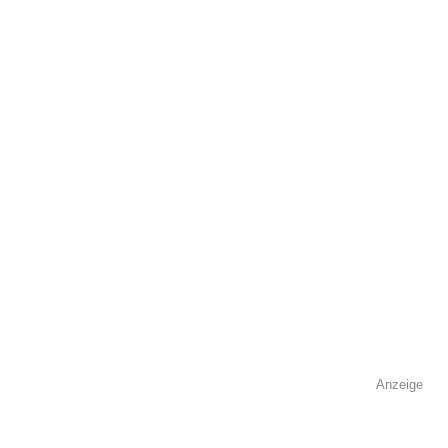
öffentlich sichtbar.
Name
*
E-Mail
*
Name der Volkshochschule
*
Anzeige