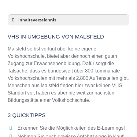
Inhaltsverzeichnis
VHS in Umgebung von Malsfeld
VHS IN UMGEBUNG VON MALSFELD
3 Quicktipps
Checkliste: VHS-Kurse rund um Malsfeld
Malsfeld selbst verfügt über keine eigene
finden
Volkshochschule, bietet aber dennoch einen guten
Keine VHS in Malsfeld
Zugang zur Erwachsenenbildung. Dafür sorgt die
Online-Kurse: Pro und Contra
Tatsache, dass es bundesweit über 800 kommunale
Volkshochschulen mit mehr als 2.800 Außenstellen gibt.
Online-Kurse als alternative Angebote zu
VHS-Kursen
Menschen aus Malsfeld finden hier zwar keinen VHS-
Standort vor, haben es aber nie weit zur nächsten
Die VHS als Inbegriff der Erwachsenenbildung
Bildungsstätte einer Volkshochschule.
Das bundesweite Netzwerk der
Volkshochschulen
3 QUICKTIPPS
Abendschulen rund um Malsfeld
Checkliste: So erkennen Sie gute
Erkennen Sie die Möglichkeiten des E-Learnings!
Bildungsangebote der VHS
Nehmen Sie auch gewisse Anfahrtswege in Kauf!