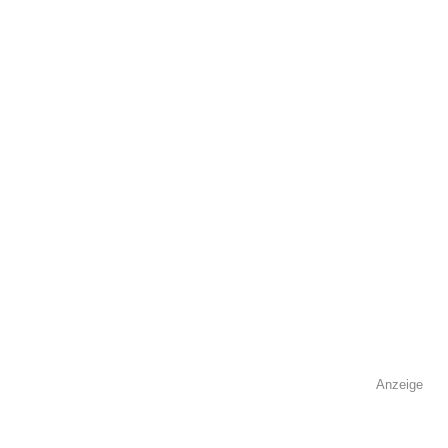
öffentlich sichtbar.
Name
*
E-Mail
*
Name der Volkshochschule
*
Anzeige