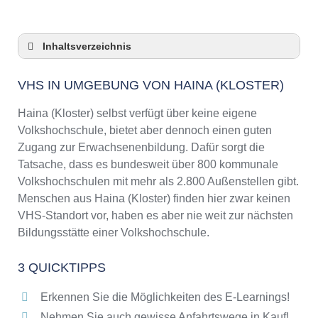
Inhaltsverzeichnis
VHS in Umgebung von Haina (Kloster)
VHS IN UMGEBUNG VON HAINA (KLOSTER)
3 Quicktipps
Checkliste: VHS-Kurse rund um Haina
Haina (Kloster) selbst verfügt über keine eigene
(Kloster) finden
Volkshochschule, bietet aber dennoch einen guten
Keine VHS in Haina (Kloster)
Zugang zur Erwachsenenbildung. Dafür sorgt die
Online-Kurse: Pro und Contra
Tatsache, dass es bundesweit über 800 kommunale
Volkshochschulen mit mehr als 2.800 Außenstellen gibt.
Online-Kurse als alternative Angebote zu
VHS-Kursen
Menschen aus Haina (Kloster) finden hier zwar keinen
VHS-Standort vor, haben es aber nie weit zur nächsten
Die VHS als Inbegriff der Erwachsenenbildung
Bildungsstätte einer Volkshochschule.
Das bundesweite Netzwerk der
Volkshochschulen
3 QUICKTIPPS
Abendschulen rund um Haina (Kloster)
Checkliste: So erkennen Sie gute
Erkennen Sie die Möglichkeiten des E-Learnings!
Bildungsangebote der VHS
Nehmen Sie auch gewisse Anfahrtswege in Kauf!