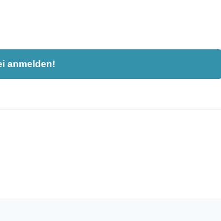
ei anmelden!
nahme und ist nicht öffentlich sichtbar.