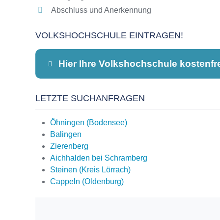
Abschluss und Anerkennung
VOLKSHOCHSCHULE EINTRAGEN!
Hier Ihre Volkshochschule kostenfr
LETZTE SUCHANFRAGEN
Dieser Teil dient lediglich zur Kontaktauf
Öhningen (Bodensee)
Balingen
Zierenberg
Name
*
Aichhalden bei Schramberg
Steinen (Kreis Lörrach)
Cappeln (Oldenburg)
E-Mail
*