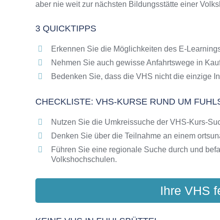
aber nie weit zur nächsten Bildungsstätte einer Volk
Online-Kurse als alternative Angebote zu VH
Die VHS als Inbegriff der Erwachsenenbildun
3 QUICKTIPPS
Das bundesweite Netzwerk der Volkshochsc
Abendschulen rund um Fuhlsbüttel
Erkennen Sie die Möglichkeiten des E-Learnings
Checkliste: So erkennen Sie gute Bildungsa
Nehmen Sie auch gewisse Anfahrtswege in Kauf
Bedenken Sie, dass die VHS nicht die einzige In
CHECKLISTE: VHS-KURSE RUND UM FUHL
Nutzen Sie die Umkreissuche der VHS-Kurs-Su
Denken Sie über die Teilnahme an einem ortsu
Führen Sie eine regionale Suche durch und bef
Volkshochschulen.
Ihre VHS f