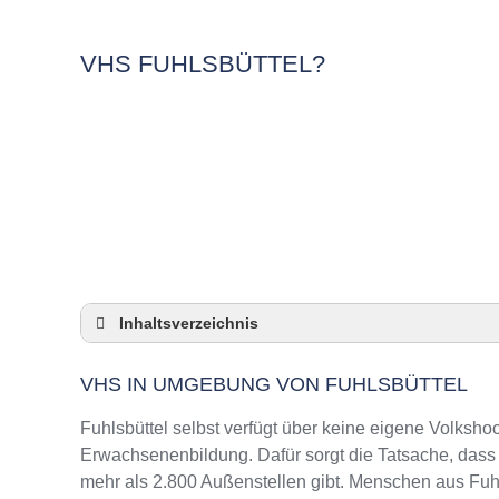
VHS FUHLSBÜTTEL?
Inhaltsverzeichnis
VHS in Umgebung von Fuhlsbüttel
VHS IN UMGEBUNG VON FUHLSBÜTTEL
3 Quicktipps
Checkliste: VHS-Kurse rund um Fuhlsbüttel f
Fuhlsbüttel selbst verfügt über keine eigene Volksh
Keine VHS in Fuhlsbüttel
Erwachsenenbildung. Dafür sorgt die Tatsache, das
mehr als 2.800 Außenstellen gibt. Menschen aus Fuhl
Online-Kurse: Pro und Contra