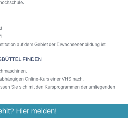
shochschule.
S-Kursen
g
hulen
!
ngebote der VHS
!
stitution auf dem Gebiet der Erwachsenenbildung ist!
SBÜTTEL FINDEN
chmaschinen.
nabhängigen Online-Kurs einer VHS nach.
assen Sie sich mit den Kursprogrammen der umliegenden
ehlt? Hier melden!