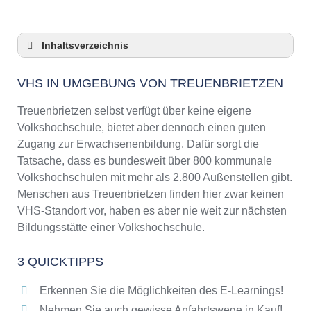
Inhaltsverzeichnis
VHS in Umgebung von Treuenbrietzen
VHS IN UMGEBUNG VON TREUENBRIETZEN
3 Quicktipps
Checkliste: VHS-Kurse rund um
Treuenbrietzen selbst verfügt über keine eigene
Treuenbrietzen finden
Volkshochschule, bietet aber dennoch einen guten
Keine VHS in Treuenbrietzen
Zugang zur Erwachsenenbildung. Dafür sorgt die
Online-Kurse: Pro und Contra
Tatsache, dass es bundesweit über 800 kommunale
Volkshochschulen mit mehr als 2.800 Außenstellen gibt.
Online-Kurse als alternative Angebote zu
VHS-Kursen
Menschen aus Treuenbrietzen finden hier zwar keinen
VHS-Standort vor, haben es aber nie weit zur nächsten
Die VHS als Inbegriff der Erwachsenenbildung
Bildungsstätte einer Volkshochschule.
Das bundesweite Netzwerk der
Volkshochschulen
3 QUICKTIPPS
Abendschulen rund um Treuenbrietzen
Checkliste: So erkennen Sie gute
Erkennen Sie die Möglichkeiten des E-Learnings!
Bildungsangebote der VHS
Nehmen Sie auch gewisse Anfahrtswege in Kauf!