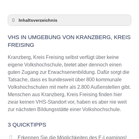
Inhaltsverzeichnis
VHS in Umgebung von Kranzberg, Kreis
Freising
VHS IN UMGEBUNG VON KRANZBERG, KREIS
FREISING
3 Quicktipps
Checkliste: VHS-Kurse rund um Kranzberg,
Kranzberg, Kreis Freising selbst verfügt über keine
Kreis Freising finden
eigene Volkshochschule, bietet aber dennoch einen
Keine VHS in Kranzberg, Kreis Freising
guten Zugang zur Erwachsenenbildung. Dafür sorgt die
Online-Kurse: Pro und Contra
Tatsache, dass es bundesweit über 800 kommunale
Online-Kurse als alternative Angebote zu
Volkshochschulen mit mehr als 2.800 Außenstellen gibt.
VHS-Kursen
Menschen aus Kranzberg, Kreis Freising finden hier
Die VHS als Inbegriff der Erwachsenenbildung
zwar keinen VHS-Standort vor, haben es aber nie weit
Das bundesweite Netzwerk der
zur nächsten Bildungsstätte einer Volkshochschule.
Volkshochschulen
Abendschulen rund um Kranzberg, Kreis
3 QUICKTIPPS
Freising
Erkennen Sie die Möglichkeiten des E-Learnings!
Checkliste: So erkennen Sie gute