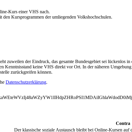
line-Kurs einer VHS nach.
 mit den Kursprogrammen der umliegenden Volkshochschulen.
teht zuweilen der Eindruck, das gesamte Bundesgebiet sei lückenlos in
llen Kenntnisstand keine VHS direkt vor Ort. In der näheren Umgebung 
stelle zurückgreifen können.
ehe
Datenschutzerklärung
.
WVkaWEteWVzIj48aWZyYW1lIHdpZHRoPSI1MDAiIGhlaWdodD0i
Contra
Der klassische soziale Austausch bleibt bei Online-Kursen auf 