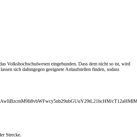
 das Volkshochschulwesen eingebunden. Dass dem nicht so ist, wird
lassen sich dahingegen geeignete Anlaufstellen finden, sodass
MjAwIiBzcmM9Ii8vbWFwcy5nb29nbGUuY29tL21hcHM/cT12aH
der Strecke.