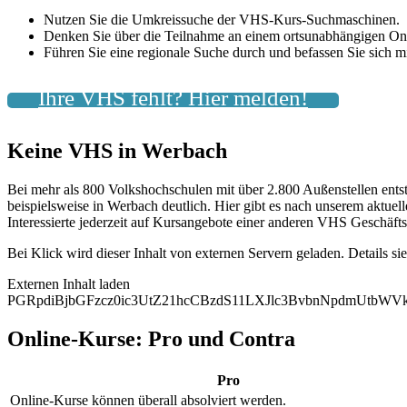
Nutzen Sie die Umkreissuche der VHS-Kurs-Suchmaschinen.
Denken Sie über die Teilnahme an einem ortsunabhängigen On
Führen Sie eine regionale Suche durch und befassen Sie sich
Ihre VHS fehlt? Hier melden!
Keine VHS in Werbach
Bei mehr als 800 Volkshochschulen mit über 2.800 Außenstellen ents
beispielsweise in Werbach deutlich. Hier gibt es nach unserem aktue
Interessierte jederzeit auf Kursangebote einer anderen VHS Geschäfts
Bei Klick wird dieser Inhalt von externen Servern geladen. Details si
Externen Inhalt laden
PGRpdiBjbGFzcz0ic3UtZ21hcCBzdS11LXJlc3BvbnNpdmUtb
Online-Kurse: Pro und Contra
Pro
Online-Kurse können überall absolviert werden.