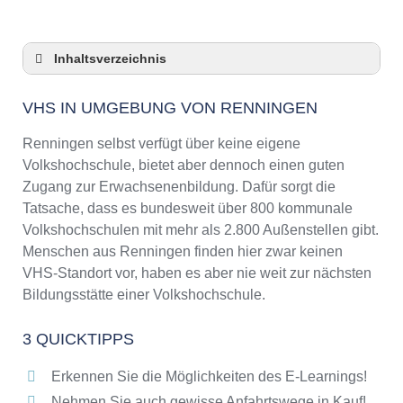
Inhaltsverzeichnis
VHS in Umgebung von Renningen
VHS IN UMGEBUNG VON RENNINGEN
3 Quicktipps
Checkliste: VHS-Kurse rund um Renningen
Renningen selbst verfügt über keine eigene
finden
Volkshochschule, bietet aber dennoch einen guten
Keine VHS in Renningen
Zugang zur Erwachsenenbildung. Dafür sorgt die
Online-Kurse: Pro und Contra
Tatsache, dass es bundesweit über 800 kommunale
Volkshochschulen mit mehr als 2.800 Außenstellen gibt.
Online-Kurse als alternative Angebote zu
VHS-Kursen
Menschen aus Renningen finden hier zwar keinen
VHS-Standort vor, haben es aber nie weit zur nächsten
Die VHS als Inbegriff der Erwachsenenbildung
Bildungsstätte einer Volkshochschule.
Das bundesweite Netzwerk der
Volkshochschulen
3 QUICKTIPPS
Abendschulen rund um Renningen
Checkliste: So erkennen Sie gute
Erkennen Sie die Möglichkeiten des E-Learnings!
Bildungsangebote der VHS
Nehmen Sie auch gewisse Anfahrtswege in Kauf!