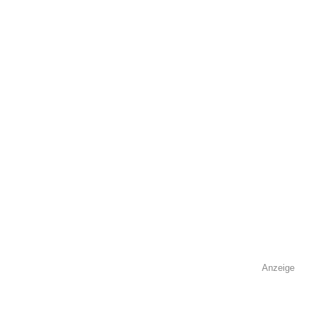
öffentlich sichtbar.
Name
*
E-Mail
*
Name der Volkshochschule
*
Anzeige