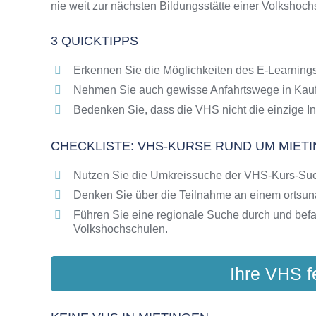
nie weit zur nächsten Bildungsstätte einer Volkshoch
Online-Kurse als alternative Angebote zu VH
Die VHS als Inbegriff der Erwachsenenbildun
3 QUICKTIPPS
Das bundesweite Netzwerk der Volkshochsc
Abendschulen rund um Mietingen
Erkennen Sie die Möglichkeiten des E-Learnings
Checkliste: So erkennen Sie gute Bildungsa
Nehmen Sie auch gewisse Anfahrtswege in Kauf
Bedenken Sie, dass die VHS nicht die einzige In
CHECKLISTE: VHS-KURSE RUND UM MIET
Nutzen Sie die Umkreissuche der VHS-Kurs-Su
Denken Sie über die Teilnahme an einem ortsu
Führen Sie eine regionale Suche durch und bef
Volkshochschulen.
Ihre VHS f