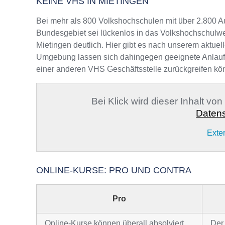
KEINE VHS IN MIETINGEN
Bei mehr als 800 Volkshochschulen mit über 2.800 A
Bundesgebiet sei lückenlos in das Volkshochschulwe
Mietingen deutlich. Hier gibt es nach unserem aktuel
Umgebung lassen sich dahingegen geeignete Anlaufste
einer anderen VHS Geschäftsstelle zurückgreifen kö
Bei Klick wird dieser Inhalt vo
Datens
Exte
ONLINE-KURSE: PRO UND CONTRA
Pro
Online-Kurse können überall absolviert
Der 