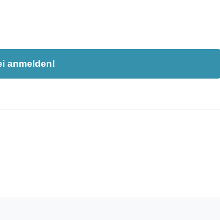
ei anmelden!
nahme und ist nicht öffentlich sichtbar.