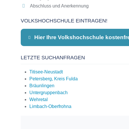
Abschluss und Anerkennung
VOLKSHOCHSCHULE EINTRAGEN!
Hier Ihre Volkshochschule kostenfr
LETZTE SUCHANFRAGEN
Dieser Teil dient lediglich zur Kontaktauf
Titisee-Neustadt
Petersberg, Kreis Fulda
Bräunlingen
Name
*
Untergruppenbach
Wehretal
Limbach-Oberfrohna
E-Mail
*