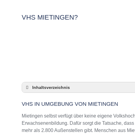
VHS MIETINGEN?
Inhaltsverzeichnis
VHS in Umgebung von Mietingen
VHS IN UMGEBUNG VON MIETINGEN
3 Quicktipps
Checkliste: VHS-Kurse rund um Mietingen fi
Mietingen selbst verfügt über keine eigene Volkshoc
Keine VHS in Mietingen
Erwachsenenbildung. Dafür sorgt die Tatsache, das
mehr als 2.800 Außenstellen gibt. Menschen aus Mie
Online-Kurse: Pro und Contra