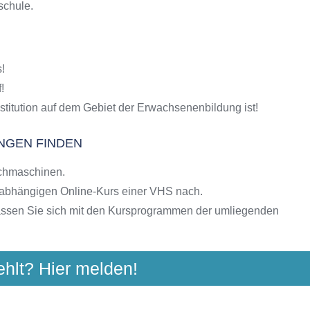
schule.
S-Kursen
g
hulen
!
ngebote der VHS
!
stitution auf dem Gebiet der Erwachsenenbildung ist!
INGEN FINDEN
chmaschinen.
nabhängigen Online-Kurs einer VHS nach.
assen Sie sich mit den Kursprogrammen der umliegenden
ehlt? Hier melden!