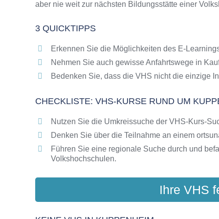
aber nie weit zur nächsten Bildungsstätte einer Volk
Online-Kurse als alternative Angebote zu VH
Die VHS als Inbegriff der Erwachsenenbildun
3 QUICKTIPPS
Das bundesweite Netzwerk der Volkshochsc
Abendschulen rund um Kuppenheim
Erkennen Sie die Möglichkeiten des E-Learnings
Checkliste: So erkennen Sie gute Bildungsa
Nehmen Sie auch gewisse Anfahrtswege in Kauf
Bedenken Sie, dass die VHS nicht die einzige In
CHECKLISTE: VHS-KURSE RUND UM KUPP
Nutzen Sie die Umkreissuche der VHS-Kurs-Su
Denken Sie über die Teilnahme an einem ortsu
Führen Sie eine regionale Suche durch und bef
Volkshochschulen.
Ihre VHS f