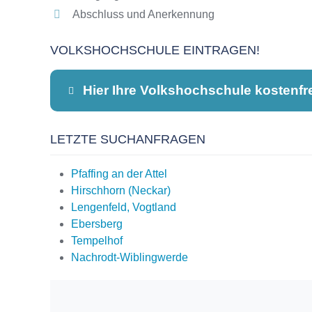
Abschluss und Anerkennung
VOLKSHOCHSCHULE EINTRAGEN!
Hier Ihre Volkshochschule kostenfr
LETZTE SUCHANFRAGEN
Dieser Teil dient lediglich zur Kontaktauf
Pfaffing an der Attel
Hirschhorn (Neckar)
Lengenfeld, Vogtland
Name
*
Ebersberg
Tempelhof
Nachrodt-Wiblingwerde
E-Mail
*