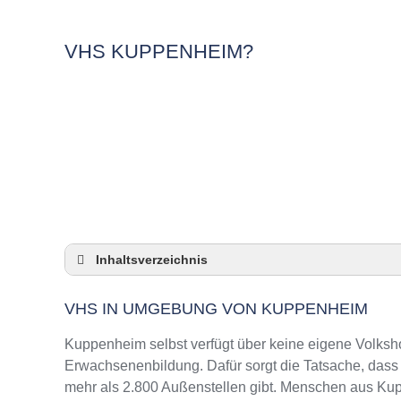
VHS KUPPENHEIM?
Inhaltsverzeichnis
VHS in Umgebung von Kuppenheim
VHS IN UMGEBUNG VON KUPPENHEIM
3 Quicktipps
Checkliste: VHS-Kurse rund um Kuppenheim 
Kuppenheim selbst verfügt über keine eigene Volksh
Keine VHS in Kuppenheim
Erwachsenenbildung. Dafür sorgt die Tatsache, das
mehr als 2.800 Außenstellen gibt. Menschen aus Kup
Online-Kurse: Pro und Contra