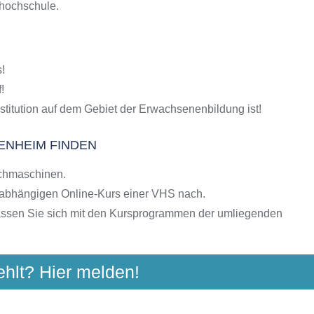
shochschule.
S-Kursen
g
hulen
!
ngebote der VHS
!
stitution auf dem Gebiet der Erwachsenenbildung ist!
ENHEIM FINDEN
chmaschinen.
nabhängigen Online-Kurs einer VHS nach.
assen Sie sich mit den Kursprogrammen der umliegenden
ehlt? Hier melden!