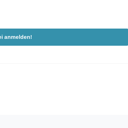
ei anmelden!
nahme und ist nicht öffentlich sichtbar.