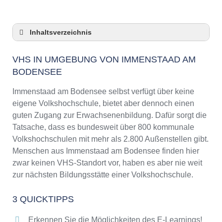
Inhaltsverzeichnis
VHS in Umgebung von Immenstaad am
Bodensee
VHS IN UMGEBUNG VON IMMENSTAAD AM
BODENSEE
3 Quicktipps
Checkliste: VHS-Kurse rund um Immenstaad
Immenstaad am Bodensee selbst verfügt über keine
am Bodensee finden
eigene Volkshochschule, bietet aber dennoch einen
Keine VHS in Immenstaad am Bodensee
guten Zugang zur Erwachsenenbildung. Dafür sorgt die
Online-Kurse: Pro und Contra
Tatsache, dass es bundesweit über 800 kommunale
Online-Kurse als alternative Angebote zu
Volkshochschulen mit mehr als 2.800 Außenstellen gibt.
VHS-Kursen
Menschen aus Immenstaad am Bodensee finden hier
Die VHS als Inbegriff der Erwachsenenbildung
zwar keinen VHS-Standort vor, haben es aber nie weit
Das bundesweite Netzwerk der
zur nächsten Bildungsstätte einer Volkshochschule.
Volkshochschulen
Abendschulen rund um Immenstaad am
3 QUICKTIPPS
Bodensee
Erkennen Sie die Möglichkeiten des E-Learnings!
Checkliste: So erkennen Sie gute