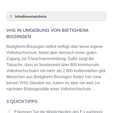
Inhaltsverzeichnis
VHS in Umgebung von Bietigheim-Bissingen
VHS IN UMGEBUNG VON BIETIGHEIM-
3 Quicktipps
BISSINGEN
Checkliste: VHS-Kurse rund um Bietigheim-
Bissingen finden
Bietigheim-Bissingen selbst verfügt über keine eigene
Keine VHS in Bietigheim-Bissingen
Volkshochschule, bietet aber dennoch einen guten
Online-Kurse: Pro und Contra
Zugang zur Erwachsenenbildung. Dafür sorgt die
Online-Kurse als alternative Angebote zu
Tatsache, dass es bundesweit über 800 kommunale
VHS-Kursen
Volkshochschulen mit mehr als 2.800 Außenstellen gibt.
Die VHS als Inbegriff der Erwachsenenbildung
Menschen aus Bietigheim-Bissingen finden hier zwar
keinen VHS-Standort vor, haben es aber nie weit zur
Das bundesweite Netzwerk der
Volkshochschulen
nächsten Bildungsstätte einer Volkshochschule.
Abendschulen rund um Bietigheim-Bissingen
3 QUICKTIPPS
Checkliste: So erkennen Sie gute
Bildungsangebote der VHS
Erkennen Sie die Möglichkeiten des E-Learnings!