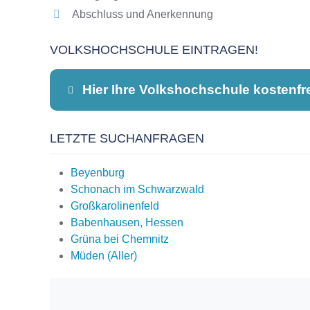
Abschluss und Anerkennung
VOLKSHOCHSCHULE EINTRAGEN!
Hier Ihre Volkshochschule kostenfr
LETZTE SUCHANFRAGEN
Dieser Teil dient lediglich zur Kontaktauf
Beyenburg
Schonach im Schwarzwald
Großkarolinenfeld
Name
*
Babenhausen, Hessen
Grüna bei Chemnitz
Müden (Aller)
E-Mail
*