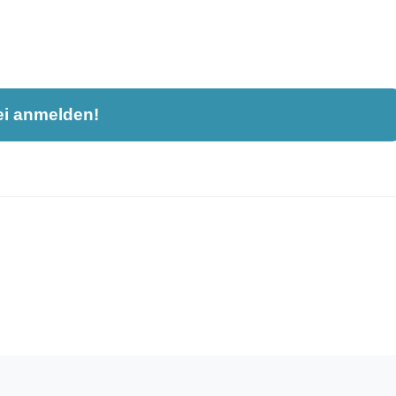
ei anmelden!
nahme und ist nicht öffentlich sichtbar.