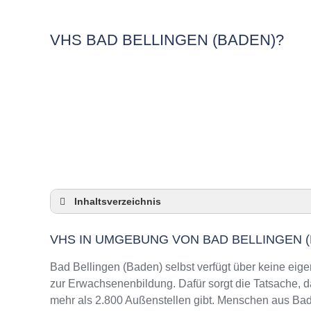
VHS BAD BELLINGEN (BADEN)?
Inhaltsverzeichnis
VHS in Umgebung von Bad Bellingen (Baden
VHS IN UMGEBUNG VON BAD BELLINGEN 
3 Quicktipps
Checkliste: VHS-Kurse rund um Bad Bellinge
Bad Bellingen (Baden) selbst verfügt über keine ei
Keine VHS in Bad Bellingen (Baden)
zur Erwachsenenbildung. Dafür sorgt die Tatsache,
mehr als 2.800 Außenstellen gibt. Menschen aus Bad
Online-Kurse: Pro und Contra