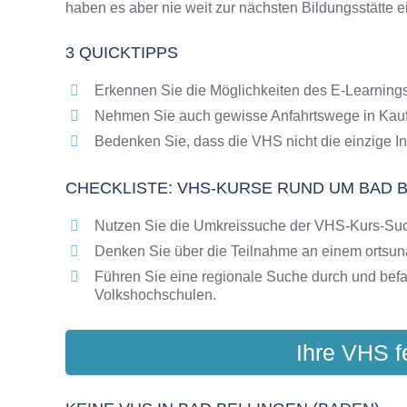
haben es aber nie weit zur nächsten Bildungsstätte 
Online-Kurse als alternative Angebote zu VH
Die VHS als Inbegriff der Erwachsenenbildun
3 QUICKTIPPS
Das bundesweite Netzwerk der Volkshochsc
Abendschulen rund um Bad Bellingen (Baden
Erkennen Sie die Möglichkeiten des E-Learnings
Checkliste: So erkennen Sie gute Bildungsa
Nehmen Sie auch gewisse Anfahrtswege in Kauf
Bedenken Sie, dass die VHS nicht die einzige In
CHECKLISTE: VHS-KURSE RUND UM BAD B
Nutzen Sie die Umkreissuche der VHS-Kurs-Su
Denken Sie über die Teilnahme an einem ortsu
Führen Sie eine regionale Suche durch und bef
Volkshochschulen.
Ihre VHS f