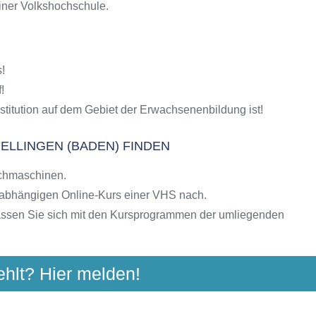
einer Volkshochschule.
S-Kursen
g
hulen
)
!
ngebote der VHS
!
stitution auf dem Gebiet der Erwachsenenbildung ist!
ELLINGEN (BADEN) FINDEN
chmaschinen.
nabhängigen Online-Kurs einer VHS nach.
assen Sie sich mit den Kursprogrammen der umliegenden
ehlt? Hier melden!