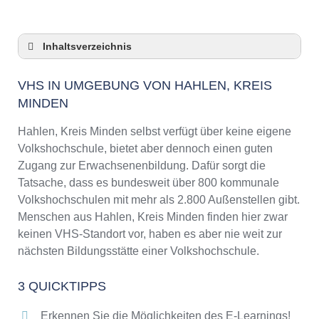
Inhaltsverzeichnis
VHS in Umgebung von Hahlen, Kreis Minden
VHS IN UMGEBUNG VON HAHLEN, KREIS
3 Quicktipps
MINDEN
Checkliste: VHS-Kurse rund um Hahlen, Kreis
Minden finden
Hahlen, Kreis Minden selbst verfügt über keine eigene
Keine VHS in Hahlen, Kreis Minden
Volkshochschule, bietet aber dennoch einen guten
Online-Kurse: Pro und Contra
Zugang zur Erwachsenenbildung. Dafür sorgt die
Online-Kurse als alternative Angebote zu
Tatsache, dass es bundesweit über 800 kommunale
VHS-Kursen
Volkshochschulen mit mehr als 2.800 Außenstellen gibt.
Die VHS als Inbegriff der Erwachsenenbildung
Menschen aus Hahlen, Kreis Minden finden hier zwar
keinen VHS-Standort vor, haben es aber nie weit zur
Das bundesweite Netzwerk der
Volkshochschulen
nächsten Bildungsstätte einer Volkshochschule.
Abendschulen rund um Hahlen, Kreis Minden
3 QUICKTIPPS
Checkliste: So erkennen Sie gute
Bildungsangebote der VHS
Erkennen Sie die Möglichkeiten des E-Learnings!