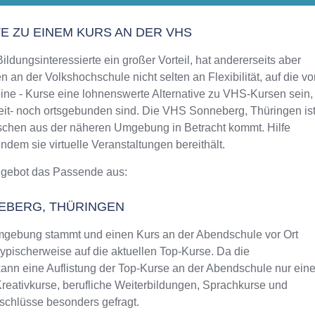
Aktualisiert: August 2021
TE ZU EINEM KURS AN DER VHS
ldungsinteressierte ein großer Vorteil, hat andererseits aber
 an der Volkshochschule nicht selten an Flexibilität, auf die vo
ine - Kurse eine lohnenswerte Alternative zu VHS-Kursen sein,
zeit- noch ortsgebunden sind. Die VHS Sonneberg, Thüringen is
enschen aus der näheren Umgebung in Betracht kommt. Hilfe
dem sie virtuelle Veranstaltungen bereithält.
ngebot das Passende aus:
EBERG, THÜRINGEN
mgebung stammt und einen Kurs an der Abendschule vor Ort
typischerweise auf die aktuellen Top-Kurse. Da die
ann eine Auflistung der Top-Kurse an der Abendschule nur ein
Kreativkurse, berufliche Weiterbildungen, Sprachkurse und
schlüsse besonders gefragt.