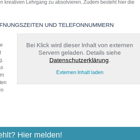
en kreativen Lehrgang zu absolvieren. Zudem besteht hier die
 2026
ÖFFNUNGSZEITEN UND TELEFONNUMMERN
Bei Klick wird dieser Inhalt von externen
ge
Servern geladen. Details siehe
t
Datenschutzerklärung
.
g.
as
Externen Inhalt laden
rn
ten
in
ES LANDKREISES SONNEBERG
ehlt? Hier melden!
 Str. 32a, 96515 Sonneberg