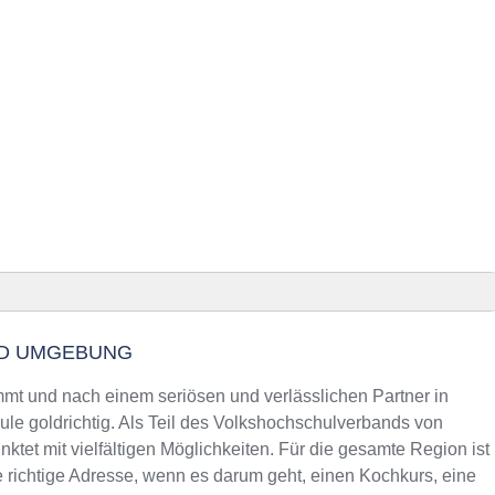
Anzeig
ebung
ND UMGEBUNG
n und Telefonnummer
hüringen
 und nach einem seriösen und verlässlichen Partner in
m Kurs an der VHS
ule goldrichtig. Als Teil des Volkshochschulverbands von
ktet mit vielfältigen Möglichkeiten. Für die gesamte Region ist
hüringen
 richtige Adresse, wenn es darum geht, einen Kochkurs, eine