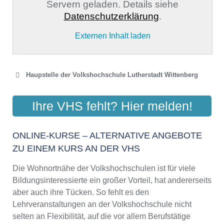
Servern geladen. Details siehe
Datenschutzerklärung
.
Externen Inhalt laden
Haupstelle der Volkshochschule Lutherstadt Wittenberg
KREISVOLKSHOCHSCHULE
Ihre VHS fehlt? Hier melden!
WITTENBERG
Falkstraße 83, 06886 Lutherstadt Wittenberg
ONLINE-KURSE – ALTERNATIVE ANGEBOTE
Aktualisiert: August 2021
ZU EINEM KURS AN DER VHS
Die Wohnortnähe der Volkshochschulen ist für viele
Bildungsinteressierte ein großer Vorteil, hat andererseits
aber auch ihre Tücken. So fehlt es den
Lehrveranstaltungen an der Volkshochschule nicht
selten an Flexibilität, auf die vor allem Berufstätige