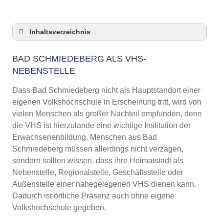
Inhaltsverzeichnis
Bad Schmiedeberg als VHS-Nebenstelle
BAD SCHMIEDEBERG ALS VHS-
Checkliste: So zeigt die VHS in Bad
NEBENSTELLE
Schmiedeberg Präsenz
3 Tipps für Interessierte aus Bad
Dass Bad Schmiedeberg nicht als Hauptstandort einer
Schmiedeberg an VHS-Kursen
eigenen Volkshochschule in Erscheinung tritt, wird von
VHS Bad Schmiedeberg Kurse und
vielen Menschen als großer Nachteil empfunden, denn
Umgebung
die VHS ist hierzulande eine wichtige Institution der
VHS Bad Schmiedeberg – Öffnungszeiten und
Erwachsenenbildung. Menschen aus Bad
Telefonnummer
Schmiedeberg müssen allerdings nicht verzagen,
Online-Kurse – Alternative Angebote zu einem
sondern sollten wissen, dass ihre Heimatstadt als
Kurs an der VHS
Nebenstelle, Regionalstelle, Geschäftsstelle oder
Top-Kurse an der Abendschule Bad
Außenstelle einer nahegelegenen VHS dienen kann.
Schmiedeberg
Dadurch ist örtliche Präsenz auch ohne eigene
Weiterbildung in Bad Schmiedeberg
Volkshochschule gegeben.
VHS Bad Schmiedeberg Programm 2025 /