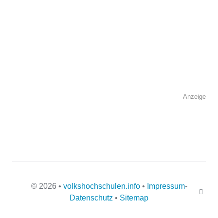
Kontaktmöglichkeiten
Telefonnummer
Faxnummer
Anzeige
E-Mail-Adresse
© 2026 •
volkshochschulen.info
•
Impressum
-
Webseite
Datenschutz
•
Sitemap