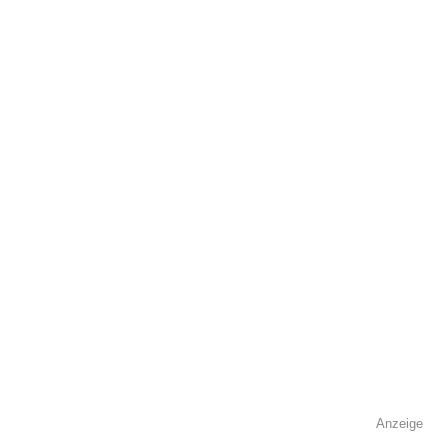
Adresse
*
Kontaktmöglichkeiten
Telefonnummer
Faxnummer
Anzeige