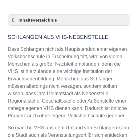
Inhaltsverzeichnis
Schlangen als VHS-Nebenstelle
SCHLANGEN ALS VHS-NEBENSTELLE
Checkliste: So zeigt die VHS in Schlangen
Präsenz
Dass Schlangen nicht als Hauptstandort einer eigenen
3 Tipps für Interessierte aus Schlangen an
Volkshochschule in Erscheinung tritt, wird von vielen
VHS-Kursen
Menschen als großer Nachteil empfunden, denn die
VHS Schlangen Kurse und Umgebung
VHS ist hierzulande eine wichtige Institution der
VHS Schlangen – Öffnungszeiten und
Erwachsenenbildung. Menschen aus Schlangen
Telefonnummer
müssen allerdings nicht verzagen, sondern sollten
Online-Kurse – Alternative Angebote zu einem
wissen, dass ihre Heimatstadt als Nebenstelle,
Kurs an der VHS
Regionalstelle, Geschäftsstelle oder Außenstelle einer
Top-Kurse an der Abendschule Schlangen
nahegelegenen VHS dienen kann. Dadurch ist örtliche
Weiterbildung in Schlangen
Präsenz auch ohne eigene Volkshochschule gegeben.
VHS Schlangen Programm 2025 / 2026
So manche VHS aus dem Umland von Schlangen kann
die Stadt auch als Veranstaltungsort für sich entdecken