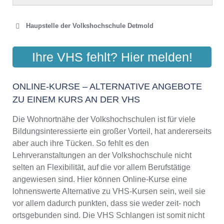
Haupstelle der Volkshochschule Detmold
VOLKSHOCHSCHULE
Ihre VHS fehlt? Hier melden!
DETMOLD-LEMGO
Krumme Str. 20, 32756 Detmold
ONLINE-KURSE – ALTERNATIVE ANGEBOTE
Aktualisiert: August 2021
ZU EINEM KURS AN DER VHS
Die Wohnortnähe der Volkshochschulen ist für viele
Bildungsinteressierte ein großer Vorteil, hat andererseits
aber auch ihre Tücken. So fehlt es den
Lehrveranstaltungen an der Volkshochschule nicht
selten an Flexibilität, auf die vor allem Berufstätige
angewiesen sind. Hier können Online-Kurse eine
lohnenswerte Alternative zu VHS-Kursen sein, weil sie
vor allem dadurch punkten, dass sie weder zeit- noch
ortsgebunden sind. Die VHS Schlangen ist somit nicht