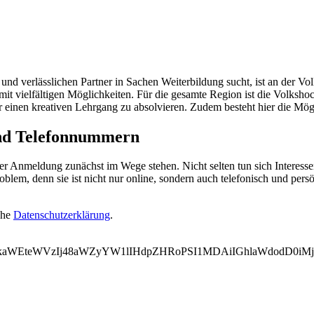
 verlässlichen Partner in Sachen Weiterbildung sucht, ist an der Vol
mit vielfältigen Möglichkeiten. Für die gesamte Region ist die Volksh
r einen kreativen Lehrgang zu absolvieren. Zudem besteht hier die Mög
und Telefonnummern
er Anmeldung zunächst im Wege stehen. Nicht selten tun sich Interes
lem, denn sie ist nicht nur online, sondern auch telefonisch und persö
ehe
Datenschutzerklärung
.
WVkaWEteWVzIj48aWZyYW1lIHdpZHRoPSI1MDAiIGhlaWdodD0i