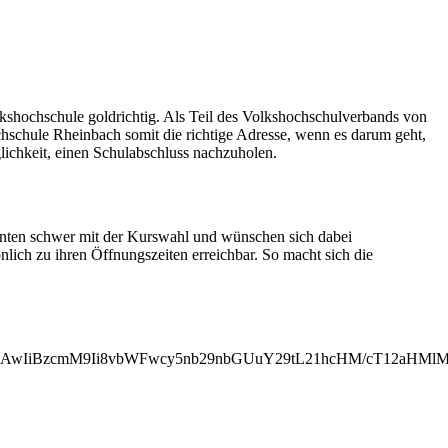
kshochschule goldrichtig. Als Teil des Volkshochschulverbands von
ochschule Rheinbach somit die richtige Adresse, wenn es darum geht,
lichkeit, einen Schulabschluss nachzuholen.
senten schwer mit der Kurswahl und wünschen sich dabei
nlich zu ihren Öffnungszeiten erreichbar. So macht sich die
MjAwIiBzcmM9Ii8vbWFwcy5nb29nbGUuY29tL21hcHM/cT12aHM