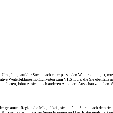
 Umgebung auf der Suche nach einer passenden Weiterbildung ist, mus
ative Weiterbildungsmöglichkeiten zum VHS-Kurs, die Sie ebenfalls in
t bieten, lohnt es sich, nach anderen Anbietern Ausschau zu halten. So
 gesamten Region die Möglichkeit, sich auf die Suche nach dem richti
- Kurssuche darin, dass sie Veränderungen und kurzfristig geplante An