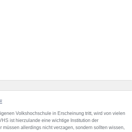
E
ster Präsenz
r an VHS-Kursen
igenen Volkshochschule in Erscheinung tritt, wird von vielen
S ist hierzulande eine wichtige Institution der
müssen allerdings nicht verzagen, sondern sollten wissen,
Telefonnummer