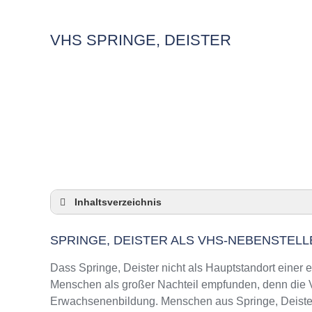
VHS SPRINGE, DEISTER
Inhaltsverzeichnis
Springe, Deister als VHS-Nebenstelle
SPRINGE, DEISTER ALS VHS-NEBENSTELL
Checkliste: So zeigt die VHS in Springe, Dei
3 Tipps für Interessierte aus Springe, Deiste
Dass Springe, Deister nicht als Hauptstandort einer e
VHS Springe, Deister Kurse und Umgebung
Menschen als großer Nachteil empfunden, denn die VH
Erwachsenenbildung. Menschen aus Springe, Deister 
VHS Springe, Deister – Öffnungszeiten und 