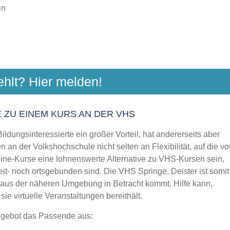
in
LENBERGER LAND
ehlt? Hier melden!
er 38, 30890 Barsinghausen
Aktualisiert: August 2021
 ZU EINEM KURS AN DER VHS
ldungsinteressierte ein großer Vorteil, hat andererseits aber
 an der Volkshochschule nicht selten an Flexibilität, auf die vo
line-Kurse eine lohnenswerte Alternative zu VHS-Kursen sein,
eit- noch ortsgebunden sind. Die VHS Springe, Deister ist somit
n aus der näheren Umgebung in Betracht kommt. Hilfe kann,
e virtuelle Veranstaltungen bereithält.
ngebot das Passende aus: