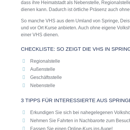
dass ihre Heimatstadt als Nebenstelle, Regionalstel
Online-Kurse – Alternative Angebote zu eine
dienen kann. Dadurch ist örtliche Präsenz auch ohn
Top-Kurse an der Abendschule Springe, Deist
Weiterbildung in Springe, Deister
So manche VHS aus dem Umland von Springe, Deister 
und vor Ort Kurse anbieten. Auch ohne eigene Volks
VHS Springe, Deister Programm 2025 / 2026
einer VHS dienen.
CHECKLISTE: SO ZEIGT DIE VHS IN SPRI
Regionalstelle
Außenstelle
Geschäftsstelle
Nebenstelle
3 TIPPS FÜR INTERESSIERTE AUS SPRING
Erkundigen Sie sich bei nahegelegenen Volkshoc
Nehmen Sie Fahrten in Nachbarorte zum Besuch
Fassen Sie einen Online-Kurs ins Auge!