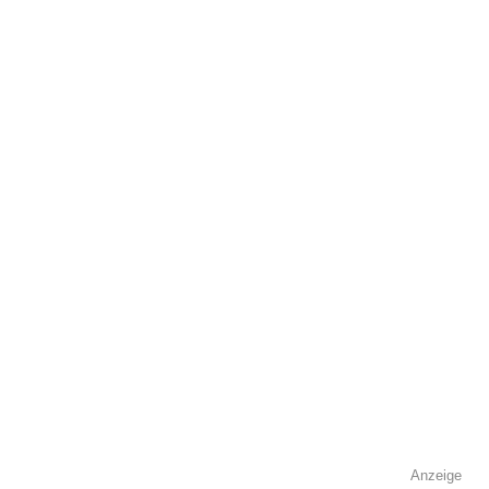
Adresse
*
Kontaktmöglichkeiten
Telefonnummer
Faxnummer
Anzeige