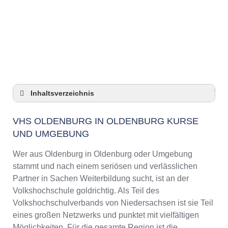
Anzeige
Inhaltsverzeichnis
VHS Oldenburg in Oldenburg Kurse und
Umgebung
VHS OLDENBURG IN OLDENBURG KURSE
UND UMGEBUNG
VHS Oldenburg in Oldenburg –
Öffnungszeiten und Telefonnummer
Wer aus Oldenburg in Oldenburg oder Umgebung
Top-Kurse an der Abendschule Oldenburg in
stammt und nach einem seriösen und verlässlichen
Oldenburg
Partner in Sachen Weiterbildung sucht, ist an der
Online-Kurse – Alternative Angebote zu einem
Volkshochschule goldrichtig. Als Teil des
Kurs an der VHS
Volkshochschulverbands von Niedersachsen ist sie Teil
Top-Kurse an der Abendschule Oldenburg in
eines großen Netzwerks und punktet mit vielfältigen
Oldenburg
Möglichkeiten. Für die gesamte Region ist die