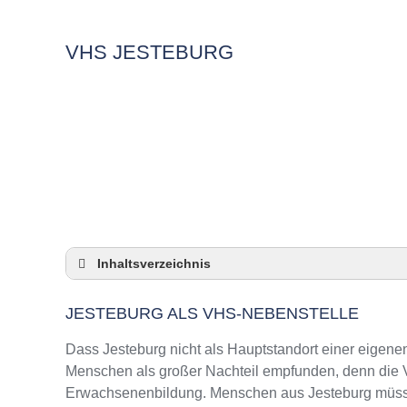
VHS JESTEBURG
Inhaltsverzeichnis
Jesteburg als VHS-Nebenstelle
JESTEBURG ALS VHS-NEBENSTELLE
Checkliste: So zeigt die VHS in Jesteburg Pr
3 Tipps für Interessierte aus Jesteburg an V
Dass Jesteburg nicht als Hauptstandort einer eigenen
VHS Jesteburg Kurse und Umgebung
Menschen als großer Nachteil empfunden, denn die VH
Erwachsenenbildung. Menschen aus Jesteburg müssen 
VHS Jesteburg – Öffnungszeiten und Telefo