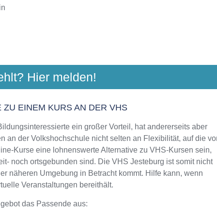
in
NDKREIS HARBURG
ehlt? Hier melden!
11 a, 21220 Seevetal/Maschen
Aktualisiert: August 2021
 ZU EINEM KURS AN DER VHS
ldungsinteressierte ein großer Vorteil, hat andererseits aber
 an der Volkshochschule nicht selten an Flexibilität, auf die vo
line-Kurse eine lohnenswerte Alternative zu VHS-Kursen sein,
eit- noch ortsgebunden sind. Die VHS Jesteburg ist somit nicht
 der näheren Umgebung in Betracht kommt. Hilfe kann, wenn
uelle Veranstaltungen bereithält.
ngebot das Passende aus: