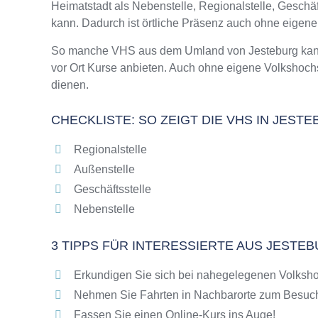
Heimatstadt als Nebenstelle, Regionalstelle, Gesch
Online-Kurse – Alternative Angebote zu eine
kann. Dadurch ist örtliche Präsenz auch ohne eigen
Top-Kurse an der Abendschule Jesteburg
Weiterbildung in Jesteburg
So manche VHS aus dem Umland von Jesteburg kann d
vor Ort Kurse anbieten. Auch ohne eigene Volkshoch
VHS Jesteburg Programm 2025 / 2026
dienen.
CHECKLISTE: SO ZEIGT DIE VHS IN JEST
Regionalstelle
Außenstelle
Geschäftsstelle
Nebenstelle
3 TIPPS FÜR INTERESSIERTE AUS JESTE
Erkundigen Sie sich bei nahegelegenen Volksho
Nehmen Sie Fahrten in Nachbarorte zum Besuch
Fassen Sie einen Online-Kurs ins Auge!